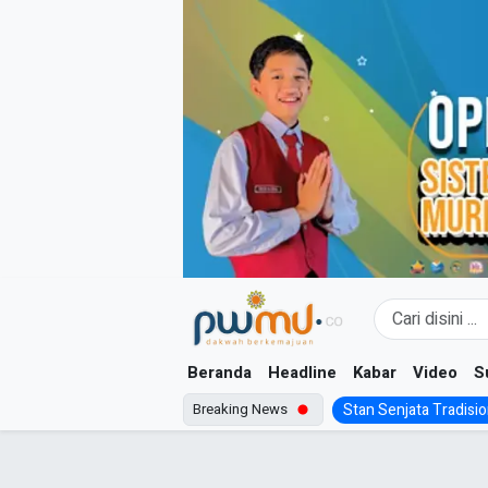
Skip
to
content
Beranda
Headline
Kabar
Video
S
Breaking News
Stan Senjata Tradision