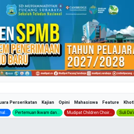
uara Perserikatan
Kajian
Opini
Mahasiswa
Feature
Khot
al...
Pertemuan Ikwam dan...
Mudipat Children Choir...
Suli Da’