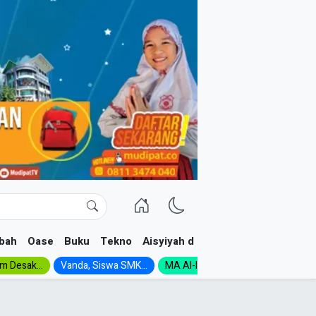
bah
Oase
Buku
Tekno
Aisyiyah dan NA
im Desak...
Vanda, Siswa SMK...
MA Al-Ishlah Gelar...
Muktamar A