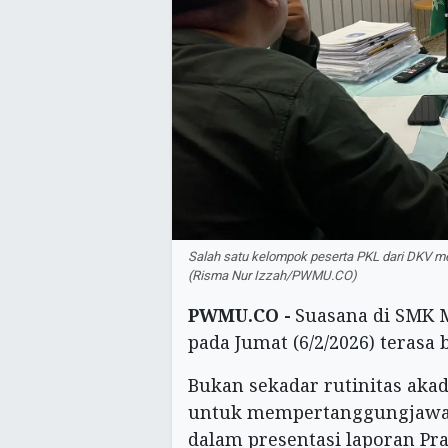
Salah satu kelompok peserta PKL dari DKV m
(Risma Nur Izzah/PWMU.CO)
PWMU.CO -
Suasana di SMK 
pada Jumat (6/2/2026) terasa 
Bukan sekadar rutinitas aka
untuk mempertanggungjawab
dalam presentasi laporan Pra