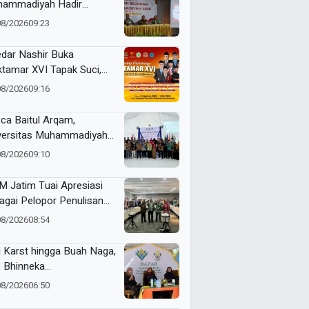
ammadiyah Hadir
uskan Akidah
08/2026
09:23
dar Nashir Buka
tamar XVI Tapak Suci,
umlah Menteri dan Kapolri
08/2026
09:16
adwalkan Hadir
ca Baitul Arqam,
versitas Muhammadiyah
ua Barat Kawal RTL
08/2026
09:10
erta Selama Enam Bulan
 Jatim Tuai Apresiasi
agai Pelopor Penulisan
arah Muhammadiyah
08/2026
08:54
i Karst hingga Buah Naga,
 Bhinneka
ammadiyah Tunjukkan
08/2026
06:50
uatan Potensi Lokal di