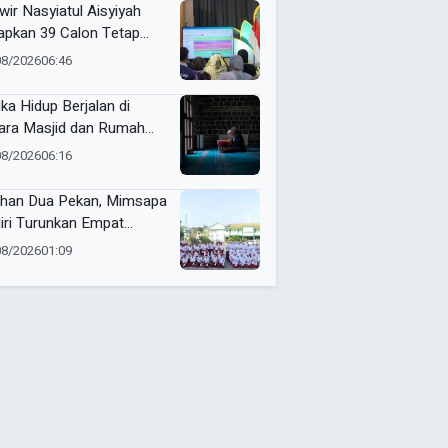
tamar Nasyiatul Aisyiyah
wir Nasyiatul Aisyiyah
apkan 39 Calon Tetap
A 2026–2030, Pemilihan
08/2026
06:46
akan Sistem E-Voting
ika Hidup Berjalan di
ara Masjid dan Rumah
it
08/2026
06:16
ihan Dua Pekan, Mimsapa
iri Turunkan Empat
eton pada LBB HUT Ke-
08/2026
01:09
RI Kecamatan Pare