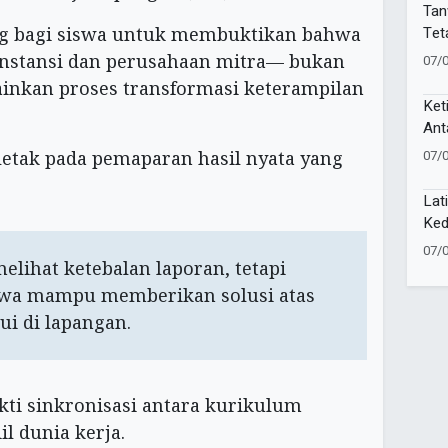
Muk
Tan
Tet
ng bagi siswa untuk membuktikan bahwa
PPN
nstansi dan perusahaan mitra— bukan
07/
Gun
lainkan proses transformasi keterampilan
Ket
Ant
Sak
07/
letak pada pemaparan hasil nyata yang
Lat
Ked
Pel
07/
81 
elihat ketebalan laporan, tetapi
swa mampu memberikan solusi atas
i di lapangan.
kti sinkronisasi antara kurikulum
l dunia kerja.