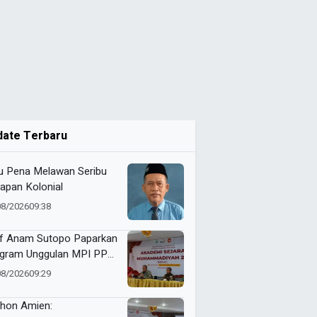
date Terbaru
u Pena Melawan Seribu
apan Kolonial
08/2026
09:38
f Anam Sutopo Paparkan
gram Unggulan MPI PP
hammadiyah
08/2026
09:29
thon Amien: