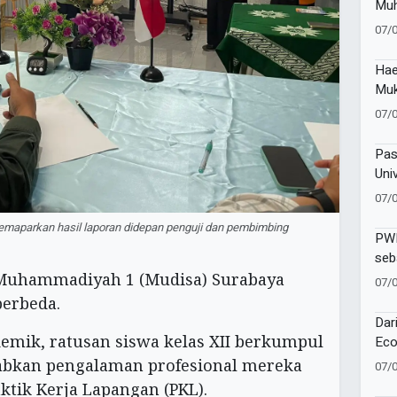
Muh
Lur
07/
Hae
Muk
Sej
07/
Dij
Pas
Uni
Pap
07/
Pes
emaparkan hasil laporan didepan penguji dan pembimbing
PWM
seb
Sej
Muhammadiyah 1 (Mudisa) Surabaya
07/
berbeda.
Dar
demik, ratusan siswa kelas XII berkumpul
Eco
Muh
kan pengalaman profesional mereka
07/
Kek
ktik Kerja Lapangan (PKL).