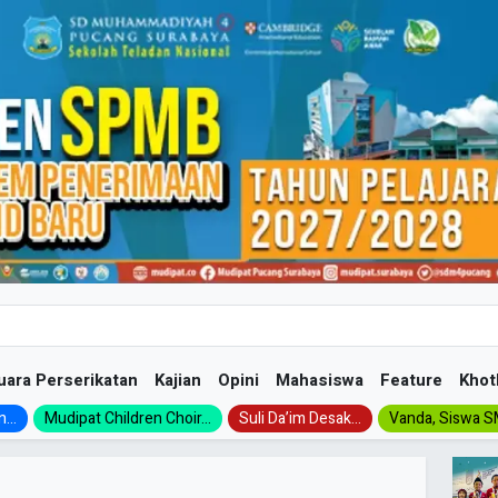
uara Perserikatan
Kajian
Opini
Mahasiswa
Feature
Khot
...
Mudipat Children Choir...
Suli Da’im Desak...
Vanda, Siswa SM