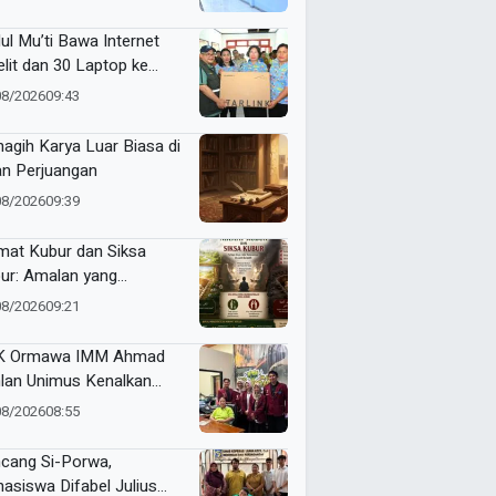
Makin Berkualitas
ul Mu’ti Bawa Internet
elit dan 30 Laptop ke
ngas, Pendidikan di Ujung
08/2026
09:43
eri Makin Digital
agih Karya Luar Biasa di
an Perjuangan
08/2026
09:39
mat Kubur dan Siksa
ur: Amalan yang
gantarkan ke Taman
08/2026
09:21
ga atau Azab Barzakh
K Ormawa IMM Ahmad
lan Unimus Kenalkan
vasi Desa Lewat Radio
08/2026
08:55
cang Si-Porwa,
asiswa Difabel Julius