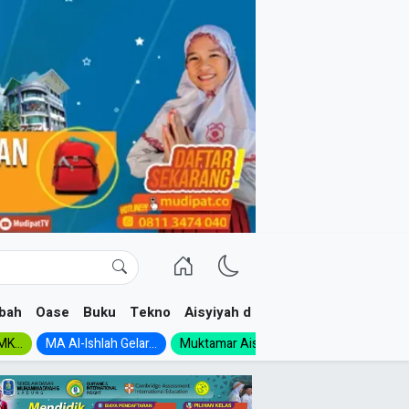
bah
Oase
Buku
Tekno
Aisyiyah dan NA
K...
MA Al-Ishlah Gelar...
Muktamar Aisyiyah 1926:...
Muhadloro