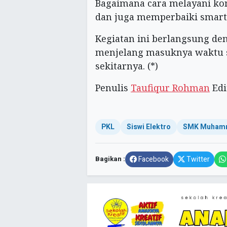
Bagaimana cara melayani ko
dan juga memperbaiki smart
Kegiatan ini berlangsung den
menjelang masuknya waktu s
sekitarnya. (*)
Penulis
Taufiqur Rohman
Edi
PKL
Siswi Elektro
SMK Muhamm
Bagikan :
Facebook
Twitter