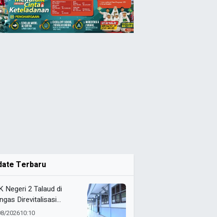
date Terbaru
 Negeri 2 Talaud di
ngas Direvitalisasi
elah 21 Tahun, Pendidikan
08/2026
10:10