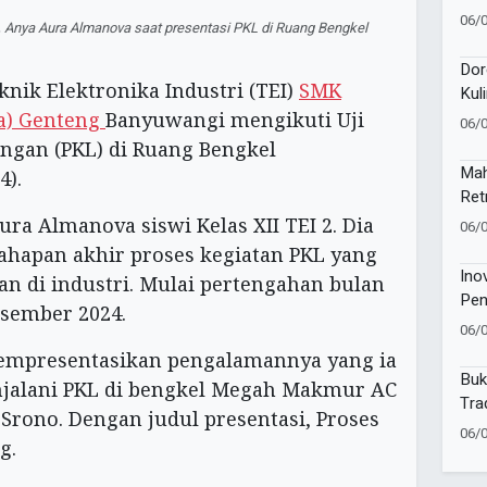
Kev
06/
Anya Aura Almanova saat presentasi PKL di Ruang Bengkel
Pem
Dor
knik Elektronika Industri (TEI)
SMK
Kul
Lun
) Genteng
Banyuwangi mengikuti Uji
06/
angan (PKL) di Ruang Bengkel
Mah
4).
Ret
Jaw
ura Almanova siswi Kelas XII TEI 2. Dia
06/
tahapan akhir proses kegiatan PKL yang
Ino
an di industri. Mulai pertengahan bulan
Pen
esember 2024.
06/
empresentasikan pengalamannya yang ia
Buk
njalani PKL di bengkel Megah Makmur AC
Tra
 Srono. Dengan judul presentasi, Proses
06/
g.