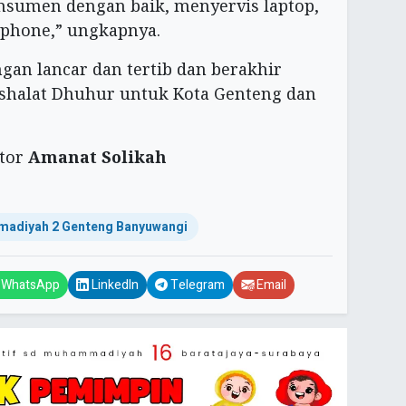
nsumen dengan baik, menyervis laptop,
phone,” ungkapnya.
gan lancar dan tertib dan berakhir
halat Dhuhur untuk Kota Genteng dan
tor
Amanat Solikah
adiyah 2 Genteng Banyuwangi
WhatsApp
LinkedIn
Telegram
Email