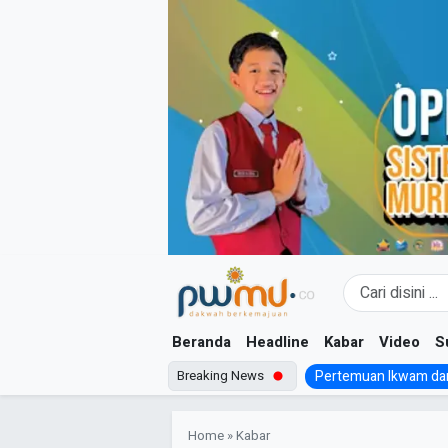
Skip
to
content
Beranda
Headline
Kabar
Video
S
Breaking News
Pertemuan Ikwam dan
Home
»
Kabar