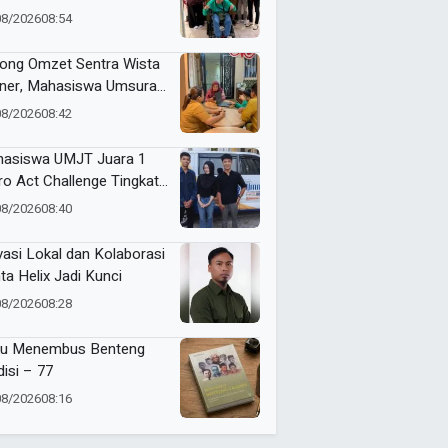
in Serahkan Karya ke
08/2026
08:54
kot Surabaya
ong Omzet Sentra Wista
iner, Mahasiswa Umsura
curkan Si-Porwa
08/2026
08:42
asiswa UMJT Juara 1
ro Act Challenge Tingkat
a Timur
08/2026
08:40
vasi Lokal dan Kolaborasi
ta Helix Jadi Kunci
08/2026
08:28
u Menembus Benteng
disi – 77
08/2026
08:16