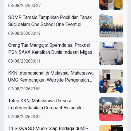
Goes to Schools
08/08/2026
00:27
SDMP Tamsis Tampilkan Pocil dan Tapak
Suci dalam One School One Event di
Mojokerto
08/08/2026
00:19
Orang Tua Mengajar Spemdalas, Praktisi
PGN SAKA Kenalkan Dunia Industri Migas
08/08/2026
00:11
KKN Internasional di Malaysia, Mahasiswa
UMG Kembangkan Website Pengenalan
Budaya Indonesia
07/08/2026
23:58
Tutup KKN, Mahasiswa Umsura
Implementasikan Compact Bin untuk
Sampah Anorganik di Ketabang
07/08/2026
23:32
11 Siswa SD Musix Siap Berlaga di ME-