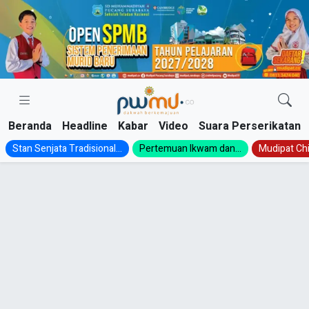
Skip
to
content
Beranda
Headline
Kabar
Video
Suara Perserikatan
Stan Senjata Tradisional...
Pertemuan Ikwam dan...
Mudipat Chil