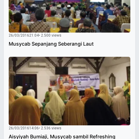
26/03/2016
21:04
• 2.500 views
Musycab Sepanjang Seberangi Laut
26/03/2016
14:06
• 2.536 views
Aisyiyah Bumiaji, Musycab sambil Refreshing