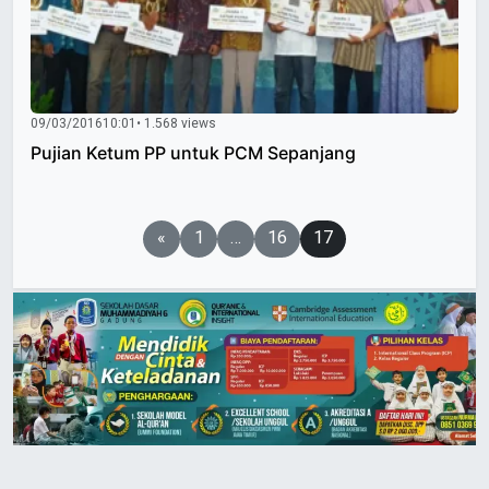
09/03/2016
10:01
• 1.568 views
Pujian Ketum PP untuk PCM Sepanjang
Paginasi
«
1
…
16
17
pos