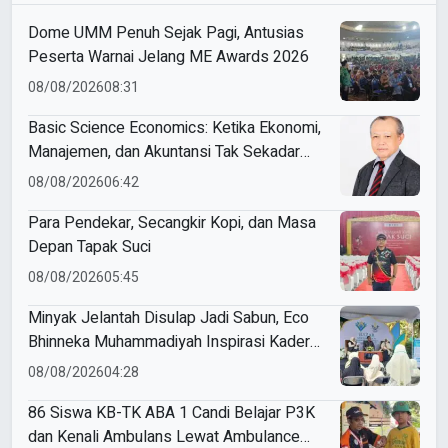
Dome UMM Penuh Sejak Pagi, Antusias
Peserta Warnai Jelang ME Awards 2026
08/08/2026
08:31
Basic Science Economics: Ketika Ekonomi,
Manajemen, dan Akuntansi Tak Sekadar
Bicara Angka
08/08/2026
06:42
Para Pendekar, Secangkir Kopi, dan Masa
Depan Tapak Suci
08/08/2026
05:45
Minyak Jelantah Disulap Jadi Sabun, Eco
Bhinneka Muhammadiyah Inspirasi Kader
Nasyiatul Aisyiyah
08/08/2026
04:28
86 Siswa KB-TK ABA 1 Candi Belajar P3K
dan Kenali Ambulans Lewat Ambulance