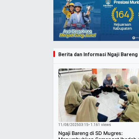
Berita dan Informasi Ngaji Bareng 
11/08/2025
03:15
• 1.161 views
Ngaji Bareng di SD Mugres: