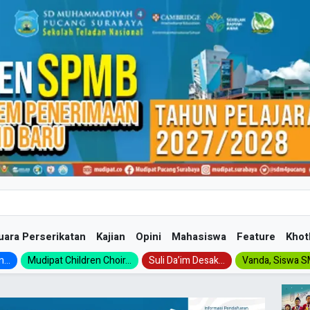
uara Perserikatan
Kajian
Opini
Mahasiswa
Feature
Khot
...
Mudipat Children Choir...
Suli Da’im Desak...
Vanda, Siswa SM