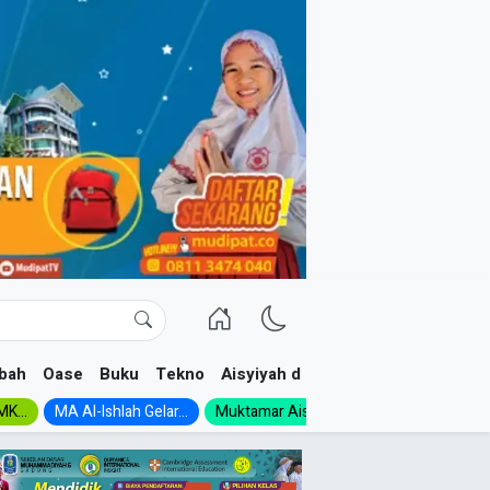
bah
Oase
Buku
Tekno
Aisyiyah dan NA
K...
MA Al-Ishlah Gelar...
Muktamar Aisyiyah 1926:...
Muhadloro