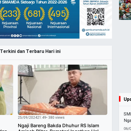
Terkini dan Terbaru Hari ini
Up
SM
25/09/2024
21:49
• 380 views
Nga
Ngaji Bareng Bakda Dhuhur RS Islam
Str
06/