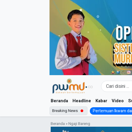
Skip
to
content
Beranda
Headline
Kabar
Video
S
Breaking News
Pertemuan Ikwam dan
Beranda
»
Ngaji Bareng