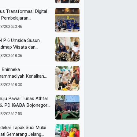
kuat Kompetensi Siswa
alui Program Magang
us Transformasi Digital
stri
 Pembelajaran
dalam, Smamio Gelar
08/2026
20:46
dampingan Sekolah
el
 P 6 Umsida Susun
dmap Wisata dan
alog UMKM Halal Desa
08/2026
18:06
ndono
 Bhinneka
ammadiyah Kenalkan
vasi Perempuan Muda
08/2026
18:00
kelanjutan di Muktamar
yiatul Aisyiyah
uju Pawai Tunas Athfal
6, PD IGABA Bojonegoro
ukan Persepsi dan
08/2026
17:53
makan Keselamatan
k
dekar Tapak Suci Mulai
ati Semarang Jelang