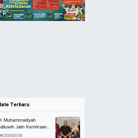
date Terbaru
K Muhammadiyah
diluwih Jalin Kemitraan
ategis dengan Wuling,
08/2026
20:50