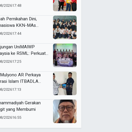
tamar XVI Sedunia
08/2026
17:48
ah Pernikahan Dini,
hasiswa KKN-MAs
ompok 100 Edukasi Siswa
08/2026
17:44
 Miftahul Ulum
angsari
jungan UniMAIWP
aysia ke RSML: Perkuat
ndar Manajemen Rumah
08/2026
17:25
it Syariah
Mulyono AR Perkaya
erasi Islam ITBADLA
alui Hibah Buku Materi
08/2026
17:13
m 5 Jilid
ammadiyah Gerakan
git yang Membumi
08/2026
16:55