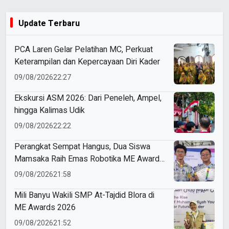
Update Terbaru
PCA Laren Gelar Pelatihan MC, Perkuat
Keterampilan dan Kepercayaan Diri Kader
09/08/2026
22:27
Ekskursi ASM 2026: Dari Peneleh, Ampel,
hingga Kalimas Udik
09/08/2026
22:22
Perangkat Sempat Hangus, Dua Siswa
Mamsaka Raih Emas Robotika ME Awards
2026
09/08/2026
21:58
Mili Banyu Wakili SMP At-Tajdid Blora di
ME Awards 2026
09/08/2026
21:52