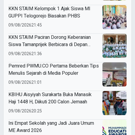
KKN STAIM Kelompok 1 Ajak Siswa MI
GUPPI Telogorejo Biasakan PHBS
09/08/2026
21:45
KKN STAIM Paciran Dorong Keberanian
Siswa Tamanprijek Berbicara di Depan
Umum
09/08/2026
21:36
Pemred PWMU.CO Pertama Beberkan Tips
Menulis Sejarah di Media Populer
09/08/2026
21:01
KBIHU Aisyiyah Surakarta Buka Manasik
Haji 1448 H, Diikuti 200 Calon Jemaah
09/08/2026
20:25
Ini Empat Sekolah yang Jadi Juara Umum
ME Award 2026