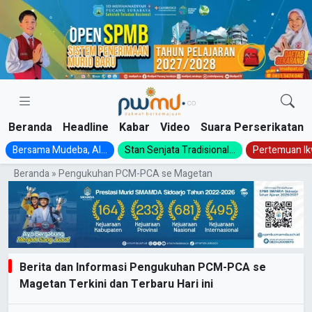
Skip
to
content
Beranda
Headline
Kabar
Video
Suara Perserikatan
Bersama Mudeba, Al...
Stan Senjata Tradisional...
Pertemuan Ik
Beranda
»
Pengukuhan PCM-PCA se Magetan
Berita dan Informasi Pengukuhan PCM-PCA se
Magetan Terkini dan Terbaru Hari ini