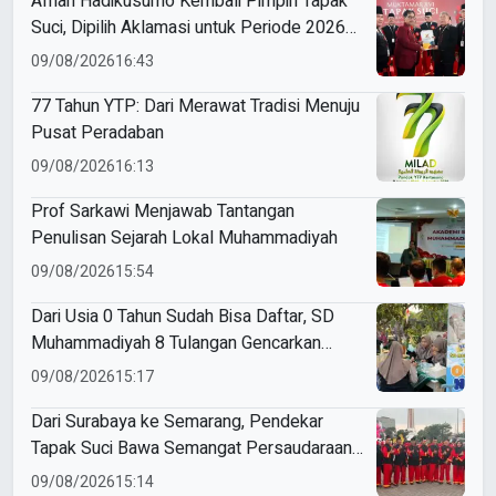
Afnan Hadikusumo Kembali Pimpin Tapak
Suci, Dipilih Aklamasi untuk Periode 2026–
2031
09/08/2026
16:43
77 Tahun YTP: Dari Merawat Tradisi Menuju
Pusat Peradaban
09/08/2026
16:13
Prof Sarkawi Menjawab Tantangan
Penulisan Sejarah Lokal Muhammadiyah
09/08/2026
15:54
Dari Usia 0 Tahun Sudah Bisa Daftar, SD
Muhammadiyah 8 Tulangan Gencarkan
SPMB
09/08/2026
15:17
Dari Surabaya ke Semarang, Pendekar
Tapak Suci Bawa Semangat Persaudaraan
di Muktamar XVI
09/08/2026
15:14