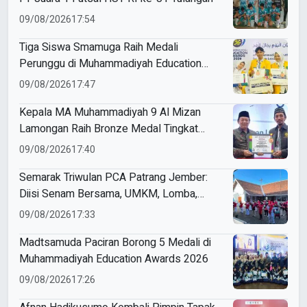
09/08/2026
17:54
Tiga Siswa Smamuga Raih Medali
Perunggu di Muhammadiyah Education
Awards 2026
09/08/2026
17:47
Kepala MA Muhammadiyah 9 Al Mizan
Lamongan Raih Bronze Medal Tingkat
Jawa Timur pada ME Awards 2026
09/08/2026
17:40
Semarak Triwulan PCA Patrang Jember:
Diisi Senam Bersama, UMKM, Lomba,
Pemeriksaan Kesehatan, hingga
09/08/2026
17:33
Penyuluhan Sampah
Madtsamuda Paciran Borong 5 Medali di
Muhammadiyah Education Awards 2026
09/08/2026
17:26