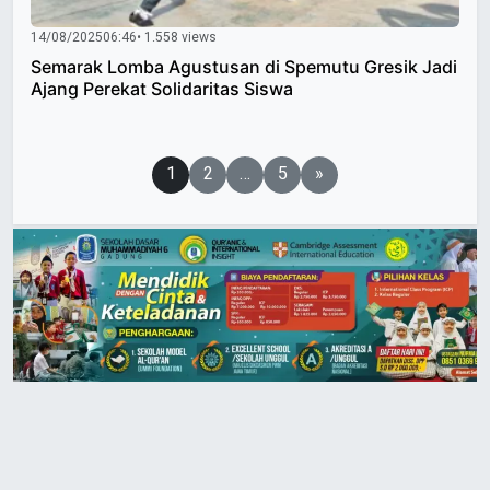
14/08/2025
06:46
• 1.558 views
Semarak Lomba Agustusan di Spemutu Gresik Jadi
Ajang Perekat Solidaritas Siswa
Paginasi
1
2
…
5
»
pos