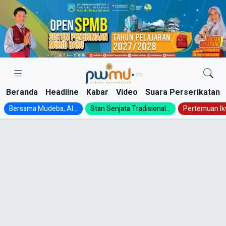
Skip
to
content
Beranda
Headline
Kabar
Video
Suara Perserikatan
Bersama Mudeba, Al...
Stan Senjata Tradisional...
Pertemuan Ik