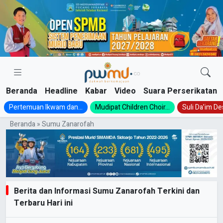
Skip
to
content
Beranda
Headline
Kabar
Video
Suara Perserikatan
Pertemuan Ikwam dan...
Mudipat Children Choir...
Suli Da’im Des
Beranda
»
Sumu Zanarofah
Berita dan Informasi Sumu Zanarofah Terkini dan
Terbaru Hari ini