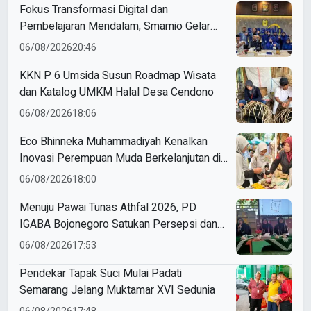
Fokus Transformasi Digital dan
Pembelajaran Mendalam, Smamio Gelar
Pendampingan Sekolah Model
06/08/2026
20:46
KKN P 6 Umsida Susun Roadmap Wisata
dan Katalog UMKM Halal Desa Cendono
06/08/2026
18:06
Eco Bhinneka Muhammadiyah Kenalkan
Inovasi Perempuan Muda Berkelanjutan di
Muktamar Nasyiatul Aisyiyah
06/08/2026
18:00
Menuju Pawai Tunas Athfal 2026, PD
IGABA Bojonegoro Satukan Persepsi dan
Utamakan Keselamatan Anak
06/08/2026
17:53
Pendekar Tapak Suci Mulai Padati
Semarang Jelang Muktamar XVI Sedunia