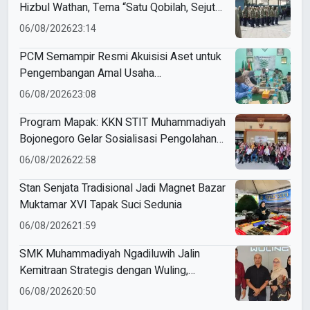
Hizbul Wathan, Tema “Satu Qobilah, Sejuta
Cerita” Curi Perhatian
06/08/2026
23:14
PCM Semampir Resmi Akuisisi Aset untuk
Pengembangan Amal Usaha
Muhammadiyah
06/08/2026
23:08
Program Mapak: KKN STIT Muhammadiyah
Bojonegoro Gelar Sosialisasi Pengolahan
Sampah
06/08/2026
22:58
Stan Senjata Tradisional Jadi Magnet Bazar
Muktamar XVI Tapak Suci Sedunia
06/08/2026
21:59
SMK Muhammadiyah Ngadiluwih Jalin
Kemitraan Strategis dengan Wuling,
Perkuat Kompetensi Siswa Melalui
06/08/2026
20:50
Program Magang Industri