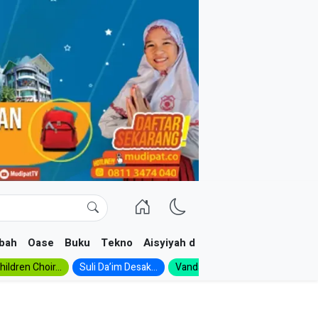
bah
Oase
Buku
Tekno
Aisyiyah dan NA
ildren Choir...
Suli Da’im Desak...
Vanda, Siswa SMK...
MA Al-Ish