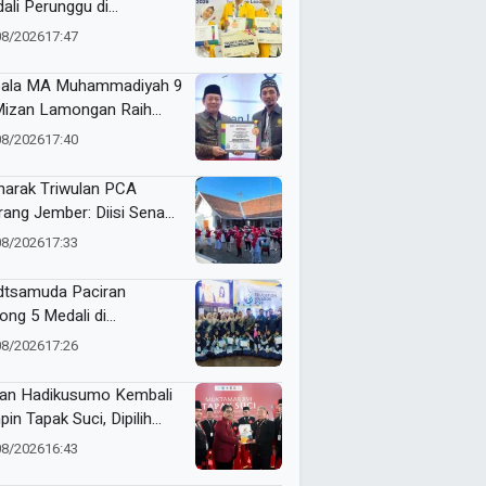
ali Perunggu di
ammadiyah Education
08/2026
17:47
rds 2026
ala MA Muhammadiyah 9
Mizan Lamongan Raih
nze Medal Tingkat Jawa
08/2026
17:40
ur pada ME Awards 2026
arak Triwulan PCA
rang Jember: Diisi Senam
sama, UMKM, Lomba,
08/2026
17:33
eriksaan Kesehatan,
gga Penyuluhan Sampah
tsamuda Paciran
ong 5 Medali di
ammadiyah Education
08/2026
17:26
rds 2026
an Hadikusumo Kembali
pin Tapak Suci, Dipilih
amasi untuk Periode
08/2026
16:43
6–2031