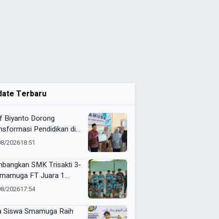
date Terbaru
f Biyanto Dorong
nsformasi Pendidikan di
olah Aisyiyah Nganjuk
08/2026
18:51
bangkan SMK Trisakti 3-
Smamuga FT Juara 1
sal HUT RI ke-81
08/2026
17:54
angan
a Siswa Smamuga Raih