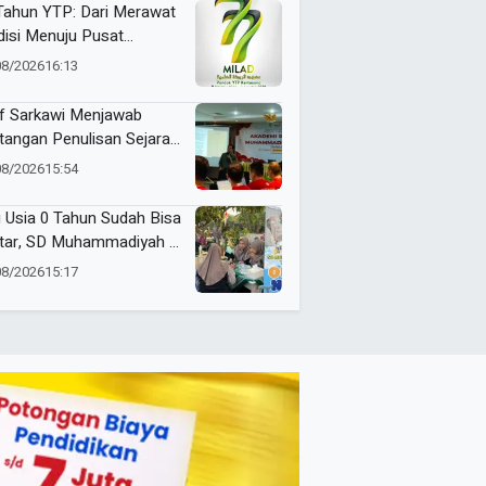
Tahun YTP: Dari Merawat
disi Menuju Pusat
adaban
08/2026
16:13
f Sarkawi Menjawab
tangan Penulisan Sejarah
al Muhammadiyah
08/2026
15:54
i Usia 0 Tahun Sudah Bisa
tar, SD Muhammadiyah 8
angan Gencarkan SPMB
08/2026
15:17