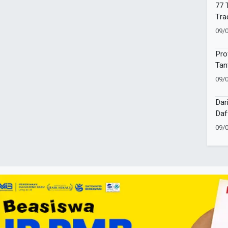
77 
Tra
Per
09/
Pro
Tan
Lok
09/
Dar
Daf
Tul
09/