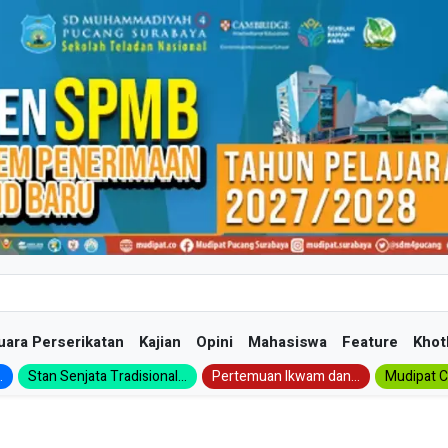
uara Perserikatan
Kajian
Opini
Mahasiswa
Feature
Khot
.
Stan Senjata Tradisional...
Pertemuan Ikwam dan...
Mudipat Ch