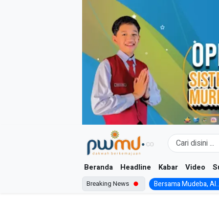
Skip
to
content
Beranda
Headline
Kabar
Video
S
Breaking News
Bersama Mudeba, Al..