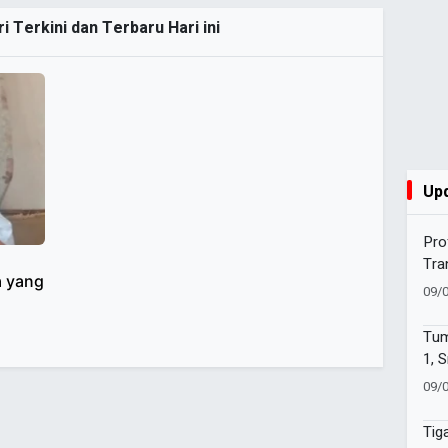
ri Terkini dan Terbaru Hari ini
Up
Pro
Tra
a yang
Sek
09/
Tum
1, 
Fut
09/
Tul
Tig