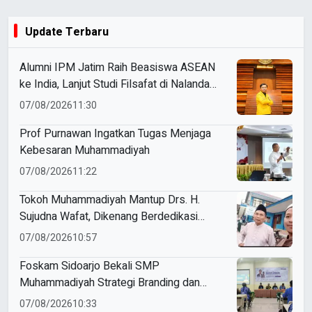
Update Terbaru
Alumni IPM Jatim Raih Beasiswa ASEAN
ke India, Lanjut Studi Filsafat di Nalanda
University
07/08/2026
11:30
Prof Purnawan Ingatkan Tugas Menjaga
Kebesaran Muhammadiyah
07/08/2026
11:22
Tokoh Muhammadiyah Mantup Drs. H.
Sujudna Wafat, Dikenang Berdedikasi
Kembangkan Dakwah dan Pendidikan
07/08/2026
10:57
Foskam Sidoarjo Bekali SMP
Muhammadiyah Strategi Branding dan
Marketing Sekolah
07/08/2026
10:33