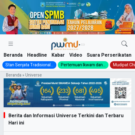
Skip
to
content
Beranda
Headline
Kabar
Video
Suara Perserikatan
Stan Senjata Tradisional...
Pertemuan Ikwam dan...
Mudipat Chil
Beranda
»
Universe
Berita dan Informasi Universe Terkini dan Terbaru
Hari ini