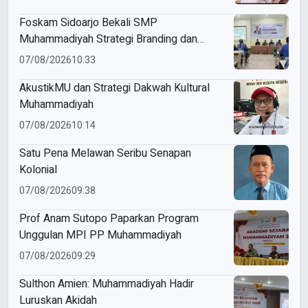
Foskam Sidoarjo Bekali SMP
Muhammadiyah Strategi Branding dan
Marketing Sekolah
07/08/2026
10:33
AkustikMU dan Strategi Dakwah Kultural
Muhammadiyah
07/08/2026
10:14
Satu Pena Melawan Seribu Senapan
Kolonial
07/08/2026
09:38
Prof Anam Sutopo Paparkan Program
Unggulan MPI PP Muhammadiyah
07/08/2026
09:29
Sulthon Amien: Muhammadiyah Hadir
Luruskan Akidah