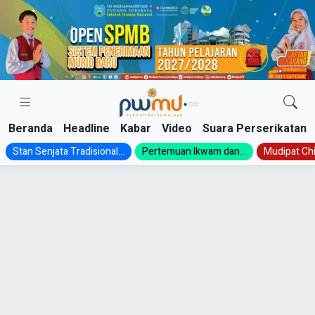
Skip
to
content
Beranda
Headline
Kabar
Video
Suara Perserikatan
Stan Senjata Tradisional...
Pertemuan Ikwam dan...
Mudipat Chil