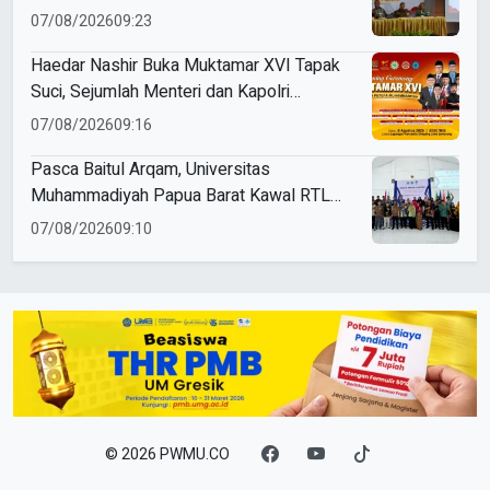
07/08/2026
09:23
Haedar Nashir Buka Muktamar XVI Tapak
Suci, Sejumlah Menteri dan Kapolri
Dijadwalkan Hadir
07/08/2026
09:16
Pasca Baitul Arqam, Universitas
Muhammadiyah Papua Barat Kawal RTL
Peserta Selama Enam Bulan
07/08/2026
09:10
© 2026 PWMU.CO