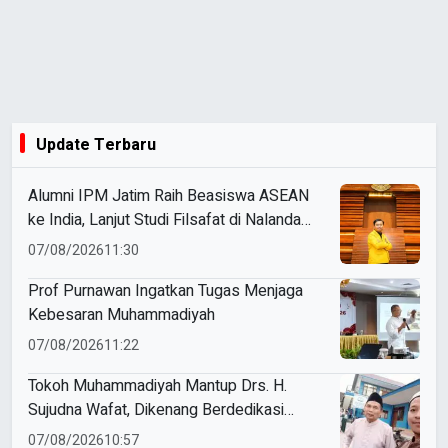
Update Terbaru
Alumni IPM Jatim Raih Beasiswa ASEAN
ke India, Lanjut Studi Filsafat di Nalanda
University
07/08/2026
11:30
Prof Purnawan Ingatkan Tugas Menjaga
Kebesaran Muhammadiyah
07/08/2026
11:22
Tokoh Muhammadiyah Mantup Drs. H.
Sujudna Wafat, Dikenang Berdedikasi
Kembangkan Dakwah dan Pendidikan
07/08/2026
10:57