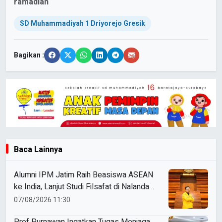
ramadlan
SD Muhammadiyah 1 Driyorejo Gresik
Bagikan :
Baca Lainnya
Alumni IPM Jatim Raih Beasiswa ASEAN
ke India, Lanjut Studi Filsafat di Nalanda
University
07/08/2026 11:30
Prof Purnawan Ingatkan Tugas Menjaga