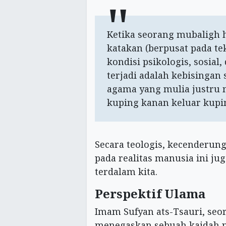
Ketika seorang mubaligh h
katakan (berpusat pada te
kondisi psikologis, sosial
terjadi adalah kebisingan s
agama yang mulia justru 
kuping kanan keluar kupin
Secara teologis, kecenderun
pada realitas manusia ini ju
terdalam kita.
Perspektif Ulama
Imam Sufyan ats-Tsauri, seo
menegaskan sebuah kaidah p