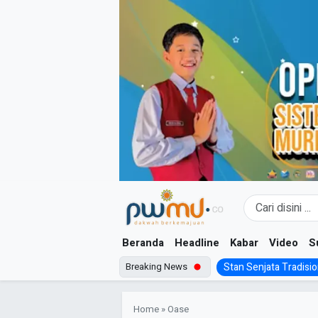
Skip
to
content
Beranda
Headline
Kabar
Video
S
Breaking News
Stan Senjata Tradision
Home
»
Oase