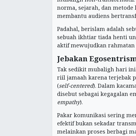
norma, sejarah, dan metode 
membantu audiens bertransf
Padahal, berislam adalah s
sebuah ikhtiar tiada henti u
aktif mewujudkan rahmatan l
Jebakan Egosentris
Tak sedikit mubaligh hari i
riil jamaah karena terjebak p
(
self-centered
). Dalam kacam
disebut sebagai kegagalan em
empathy
).
Pakar komunikasi sering m
efektif bukan sekadar transmi
melainkan proses berbagi m