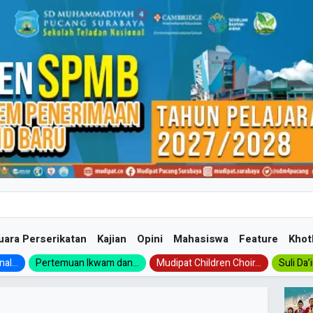
uara Perserikatan
Kajian
Opini
Mahasiswa
Feature
Khot
al...
Pertemuan Ikwam dan...
Mudipat Children Choir...
Suli Da’