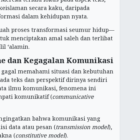
keislaman secara kaku, daripada
ormasi dalam kehidupan nyata.
ebuah proses transformasi seumur hidup—
ntuk menciptakan amal saleh dan terlibat
il ‘alamin.
me dan Kegagalan Komunikasi
ni gagal memahami situasi dan kebutuhan
ada teks dan perspektif dirinya sendiri
ata ilmu komunikasi, fenomena ini
pati komunikatif (
communicative
engingatkan bahwa komunikasi yang
si data atau pesan (
transmission model
),
akna (
constitutive model
).