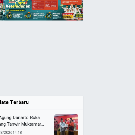
date Terbaru
 Agung Danarto Buka
ang Tanwir Muktamar
ak Suci: “Tapak Suci
08/2026
14:18