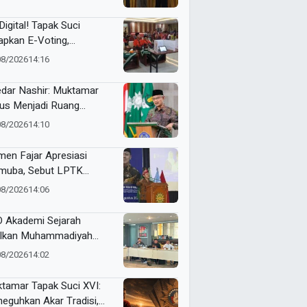
an Organisasi Ko Ping
dan Dracin”
Digital! Tapak Suci
apkan E-Voting,
ilihan Formatur
08/2026
14:16
langsung Real Time
dar Nashir: Muktamar
us Menjadi Ruang
yawarah, Bukan
08/2026
14:10
egangan
en Fajar Apresiasi
uba, Sebut LPTK
opang Kemajuan
08/2026
14:06
didikan Indonesia
 Akademi Sejarah
lkan Muhammadiyah
ner di PTMA
08/2026
14:02
tamar Tapak Suci XVI:
eguhkan Akar Tradisi,