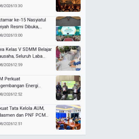
jemput Masa Depan
08/2026
13:30
dunia
tamar ke-15 Nasyiatul
yiyah Resmi Dibuka,
uhkan Komitmen
08/2026
13:00
empuan Muda
kemajuan
wa Kelas V SDMM Belajar
ausaha, Seluruh Laba
repreneur for Charity
08/2026
12:59
onasikan
 Perkuat
gembangan Energi
barukan Lewat Varietas
08/2026
12:52
u Jarak Pagar JCUMM5
kuat Tata Kelola AUM,
dasmen dan PNF PCM
angan Tandatangani
08/2026
12:51
ta Integritas