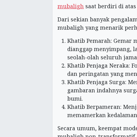
mubaligh
saat berdiri di ata
Dari sekian banyak pengala
mubaligh yang menarik perh
Khatib Pemarah: Gemar 
dianggap menyimpang, 
seolah-olah seluruh jama
Khatib Penjaga Neraka: 
dan peringatan yang men
Khatib Penjaga Surga: M
gambaran indahnya surga,
bumi.
Khatib Berpameran: Men
memamerkan kedalaman i
Secara umum, keempat model 
mubaligh non-transformatif. 