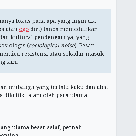
anya fokus pada apa yang ingin dia
ks atau
ego
diri) tanpa memedulikan
, dan kultural pendengarnya, yang
osiologis (
sociological noise
). Pesan
memicu resistensi atau sekadar masuk
g kiri.
gan mubaligh yang terlalu kaku dan abai
ga dikritik tajam oleh para ulama
rang ulama besar salaf, pernah
enting: