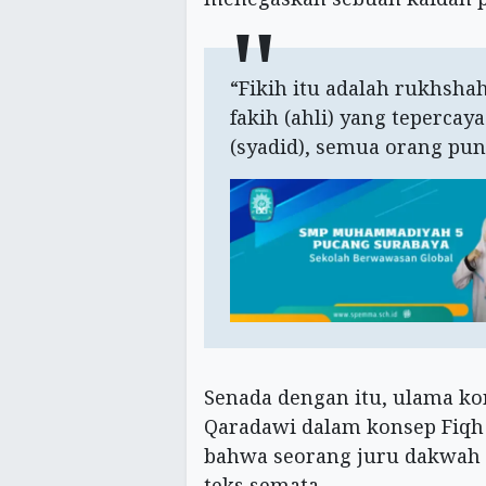
“Fikih itu adalah rukhsha
fakih (ahli) yang tepercay
(syadid), semua orang pu
Senada dengan itu, ulama ko
Qaradawi dalam konsep Fiqh 
bahwa seorang juru dakwah 
teks semata.