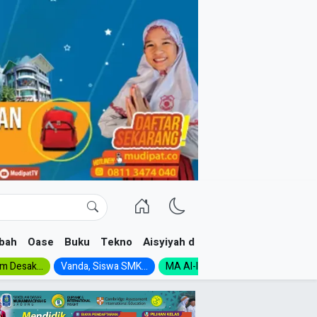
bah
Oase
Buku
Tekno
Aisyiyah dan NA
im Desak...
Vanda, Siswa SMK...
MA Al-Ishlah Gelar...
Muktamar A