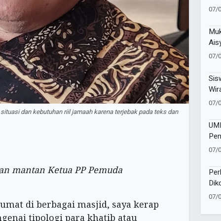
Men
07/
Men
Muk
Ais
Teg
07/
Per
Ber
Sis
Wir
Ent
07/
Did
situasi dan kebutuhan riil jamaah karena terjebak pada teks dan
UMM
Pen
Ter
07/
Bar
dan mantan Ketua PP Pemuda
Per
Dik
Tul
07/
Jumat di berbagai masjid, saya kerap
Pak
genai tipologi para khatib atau