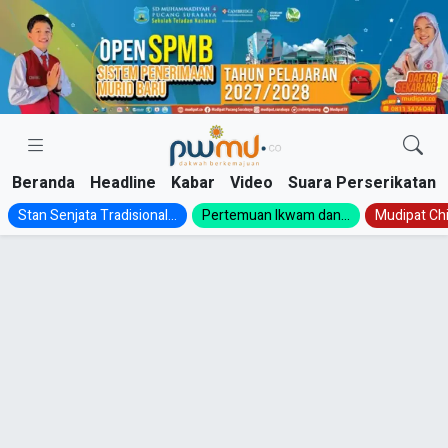
Skip
to
content
Beranda
Headline
Kabar
Video
Suara Perserikatan
Stan Senjata Tradisional...
Pertemuan Ikwam dan...
Mudipat Chil