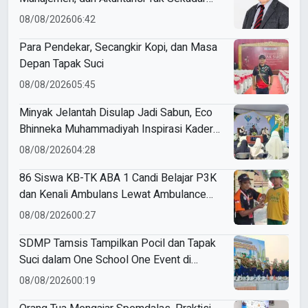
Bicara Angka
08/08/2026
06:42
Para Pendekar, Secangkir Kopi, dan Masa
Depan Tapak Suci
08/08/2026
05:45
Minyak Jelantah Disulap Jadi Sabun, Eco
Bhinneka Muhammadiyah Inspirasi Kader
Nasyiatul Aisyiyah
08/08/2026
04:28
86 Siswa KB-TK ABA 1 Candi Belajar P3K
dan Kenali Ambulans Lewat Ambulance
Goes to Schools
08/08/2026
00:27
SDMP Tamsis Tampilkan Pocil dan Tapak
Suci dalam One School One Event di
Mojokerto
08/08/2026
00:19