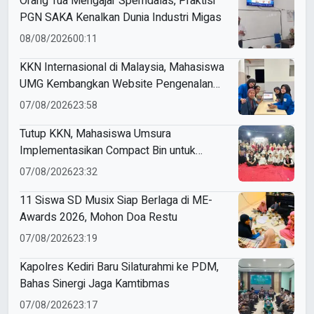
Orang Tua Mengajar Spemdalas, Praktisi
PGN SAKA Kenalkan Dunia Industri Migas
08/08/2026
00:11
KKN Internasional di Malaysia, Mahasiswa
UMG Kembangkan Website Pengenalan
Budaya Indonesia
07/08/2026
23:58
Tutup KKN, Mahasiswa Umsura
Implementasikan Compact Bin untuk
Sampah Anorganik di Ketabang
07/08/2026
23:32
11 Siswa SD Musix Siap Berlaga di ME-
Awards 2026, Mohon Doa Restu
07/08/2026
23:19
Kapolres Kediri Baru Silaturahmi ke PDM,
Bahas Sinergi Jaga Kamtibmas
07/08/2026
23:17