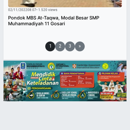
02/11/2022
08:07
• 1.520 views
Pondok MBS At-Taqwa, Modal Besar SMP
Muhammadiyah 11 Gosari
Paginasi
1
2
3
»
pos