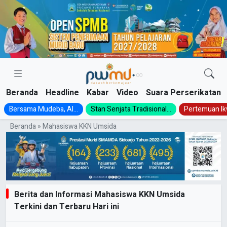
Skip
to
content
Beranda
Headline
Kabar
Video
Suara Perserikatan
Bersama Mudeba, Al...
Stan Senjata Tradisional...
Pertemuan Ik
Beranda
»
Mahasiswa KKN Umsida
Berita dan Informasi Mahasiswa KKN Umsida
Terkini dan Terbaru Hari ini