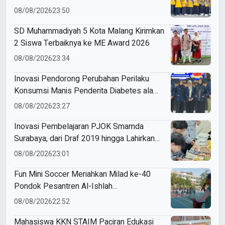
Sukodadi
08/08/2026
23:50
SD Muhammadiyah 5 Kota Malang Kirimkan
2 Siswa Terbaiknya ke ME Award 2026
08/08/2026
23:34
Inovasi Pendorong Perubahan Perilaku
Konsumsi Manis Penderita Diabetes ala
Mahasiswa Unesa
08/08/2026
23:27
Inovasi Pembelajaran PJOK Smamda
Surabaya, dari Draf 2019 hingga Lahirkan
Modul Gizi Digital
08/08/2026
23:01
Fun Mini Soccer Meriahkan Milad ke-40
Pondok Pesantren Al-Ishlah
Sendangagung
08/08/2026
22:52
Mahasiswa KKN STAIM Paciran Edukasi