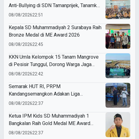
Anti-Bullying di SDN Tamanprijek, Tanamkan
Empati Sejak Dini
08/08/2026
22:51
Kepala SD Muhammadiyah 2 Surabaya Raih
Bronze Medal di ME Award 2026
08/08/2026
22:45
KKN Umla Kelompok 15 Tanam Mangrove
di Pesisir Tunggul, Dorong Warga Jaga
Lingkungan
08/08/2026
22:42
Semarak HUT RI, PRPM
Kandangsemangkon Adakan Liga
Kemerdekaan 2026
08/08/2026
22:37
Ketua IPM Kids SD Muhammadiyah 1
Bangkalan Raih Gold Medal ME Award
2026
08/08/2026
22:37