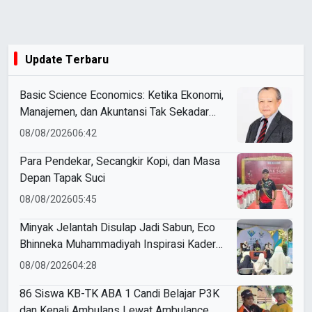
Update Terbaru
Basic Science Economics: Ketika Ekonomi,
Manajemen, dan Akuntansi Tak Sekadar
Bicara Angka
08/08/2026
06:42
Para Pendekar, Secangkir Kopi, dan Masa
Depan Tapak Suci
08/08/2026
05:45
Minyak Jelantah Disulap Jadi Sabun, Eco
Bhinneka Muhammadiyah Inspirasi Kader
Nasyiatul Aisyiyah
08/08/2026
04:28
86 Siswa KB-TK ABA 1 Candi Belajar P3K
dan Kenali Ambulans Lewat Ambulance