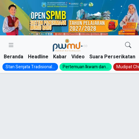
Skip
to
content
Beranda
Headline
Kabar
Video
Suara Perserikatan
Stan Senjata Tradisional...
Pertemuan Ikwam dan...
Mudipat Chil