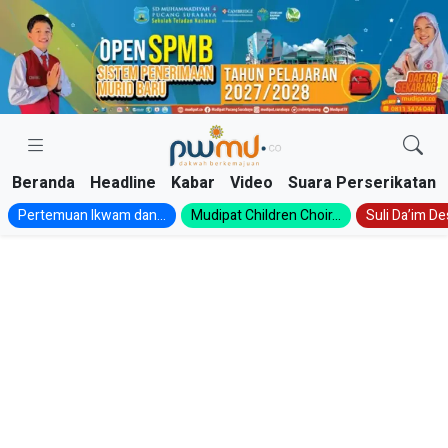
Skip
to
content
Beranda
Headline
Kabar
Video
Suara Perserikatan
Pertemuan Ikwam dan...
Mudipat Children Choir...
Suli Da’im Des