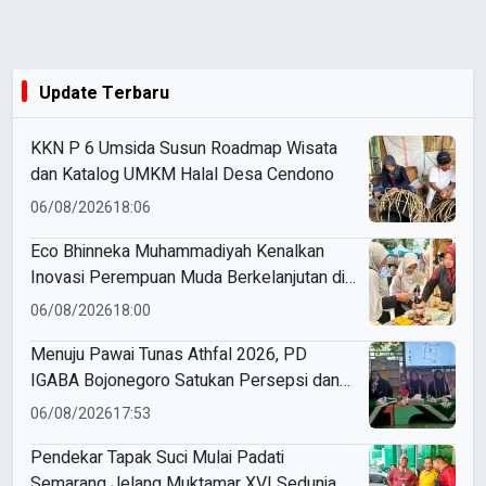
Update Terbaru
KKN P 6 Umsida Susun Roadmap Wisata
dan Katalog UMKM Halal Desa Cendono
06/08/2026
18:06
Eco Bhinneka Muhammadiyah Kenalkan
Inovasi Perempuan Muda Berkelanjutan di
Muktamar Nasyiatul Aisyiyah
06/08/2026
18:00
Menuju Pawai Tunas Athfal 2026, PD
IGABA Bojonegoro Satukan Persepsi dan
Utamakan Keselamatan Anak
06/08/2026
17:53
Pendekar Tapak Suci Mulai Padati
Semarang Jelang Muktamar XVI Sedunia