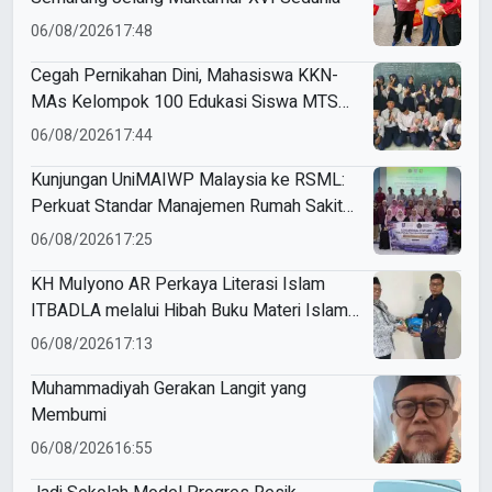
06/08/2026
17:48
Cegah Pernikahan Dini, Mahasiswa KKN-
MAs Kelompok 100 Edukasi Siswa MTS
Miftahul Ulum Tawangsari
06/08/2026
17:44
Kunjungan UniMAIWP Malaysia ke RSML:
Perkuat Standar Manajemen Rumah Sakit
Syariah
06/08/2026
17:25
KH Mulyono AR Perkaya Literasi Islam
ITBADLA melalui Hibah Buku Materi Islam
5 Jilid
06/08/2026
17:13
Muhammadiyah Gerakan Langit yang
Membumi
06/08/2026
16:55