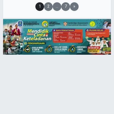
Paginasi
1
2
…
7
»
pos