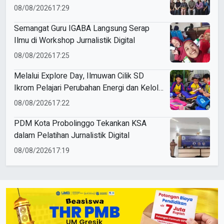
08/08/2026
17:29
Semangat Guru IGABA Langsung Serap
Ilmu di Workshop Jurnalistik Digital
08/08/2026
17:25
Melalui Explore Day, Ilmuwan Cilik SD
Ikrom Pelajari Perubahan Energi dan Kelola
Sampah demi Bumi
08/08/2026
17:22
PDM Kota Probolinggo Tekankan KSA
dalam Pelatihan Jurnalistik Digital
08/08/2026
17:19