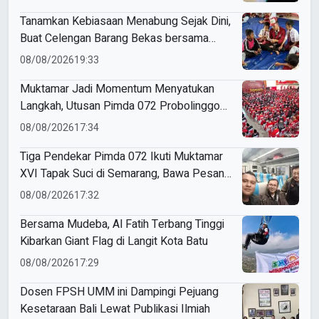
Tanamkan Kebiasaan Menabung Sejak Dini,
Buat Celengan Barang Bekas bersama
Mahasiswa KKN Umsida
08/08/2026
19:33
Muktamar Jadi Momentum Menyatukan
Langkah, Utusan Pimda 072 Probolinggo
Bawa Harapan untuk Tapak Suci
08/08/2026
17:34
Tiga Pendekar Pimda 072 Ikuti Muktamar
XVI Tapak Suci di Semarang, Bawa Pesan
Penguatan Kaderisasi
08/08/2026
17:32
Bersama Mudeba, Al Fatih Terbang Tinggi
Kibarkan Giant Flag di Langit Kota Batu
08/08/2026
17:29
Dosen FPSH UMM ini Dampingi Pejuang
Kesetaraan Bali Lewat Publikasi Ilmiah