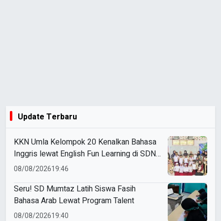
Update Terbaru
KKN Umla Kelompok 20 Kenalkan Bahasa
Inggris lewat English Fun Learning di SDN
1 Brengkok
08/08/2026
19:46
Seru! SD Mumtaz Latih Siswa Fasih
Bahasa Arab Lewat Program Talent
08/08/2026
19:40