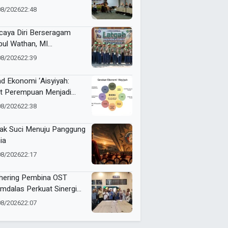
ulis Sejarah
08/2026
22:48
caya Diri Berseragam
bul Wathan, MI
ammadiyah Resik Ikuti
08/2026
22:39
gab Pramuka Siaga
mbeng
ad Ekonomi ‘Aisyiyah:
t Perempuan Menjadi
ggerak Kemandirian
08/2026
22:38
at
ak Suci Menuju Panggung
ia
08/2026
22:17
hering Pembina OST
mdalas Perkuat Sinergi
binaan Karakter dan
08/2026
22:07
stasi Siswa