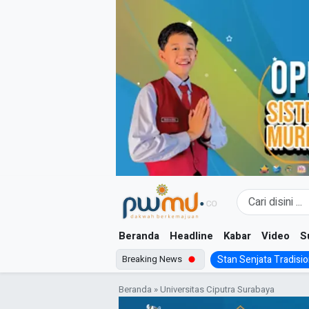
Skip
to
content
Beranda
Headline
Kabar
Video
S
Breaking News
Stan Senjata Tradision
Beranda
»
Universitas Ciputra Surabaya