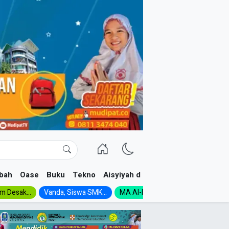
bah
Oase
Buku
Tekno
Aisyiyah dan NA
im Desak...
Vanda, Siswa SMK...
MA Al-Ishlah Gelar...
Muktamar A