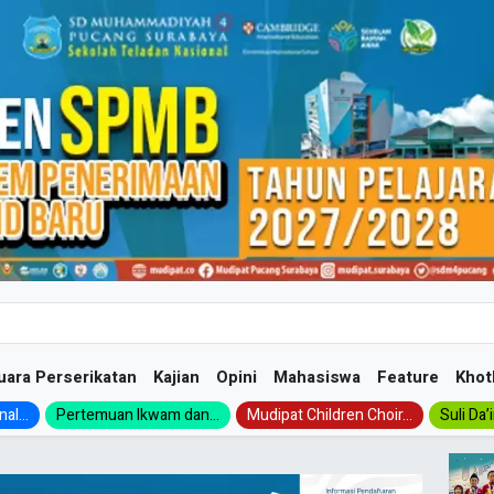
uara Perserikatan
Kajian
Opini
Mahasiswa
Feature
Khot
al...
Pertemuan Ikwam dan...
Mudipat Children Choir...
Suli Da’