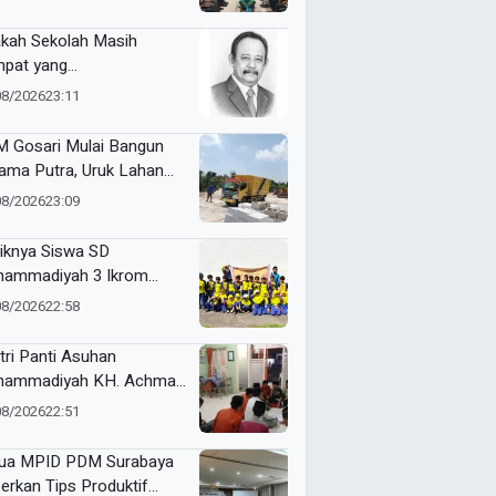
kah Sekolah Masih
pat yang
yenangkan?
08/2026
23:11
 Gosari Mulai Bangun
ama Putra, Uruk Lahan
gan 81 Dump Truck
08/2026
23:09
iknya Siswa SD
ammadiyah 3 Ikrom
ajar Membatik dengan
08/2026
22:58
ang Pakcoy
tri Panti Asuhan
ammadiyah KH. Achmad
lan Latih Kepemimpinan
08/2026
22:51
at Kepanitiaan
stusan
ua MPID PDM Surabaya
erkan Tips Produktif