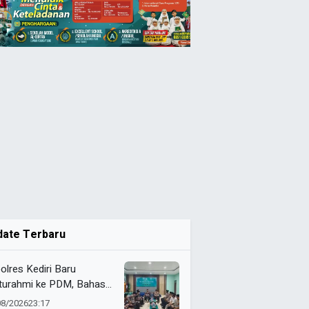
date Terbaru
olres Kediri Baru
aturahmi ke PDM, Bahas
ergi Jaga Kamtibmas
08/2026
23:17