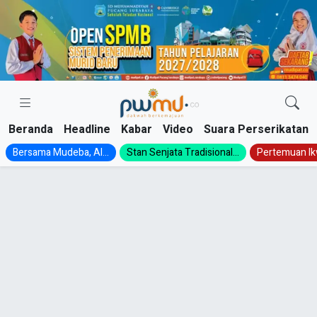
Skip
to
content
Beranda
Headline
Kabar
Video
Suara Perserikatan
Bersama Mudeba, Al...
Stan Senjata Tradisional...
Pertemuan Ik