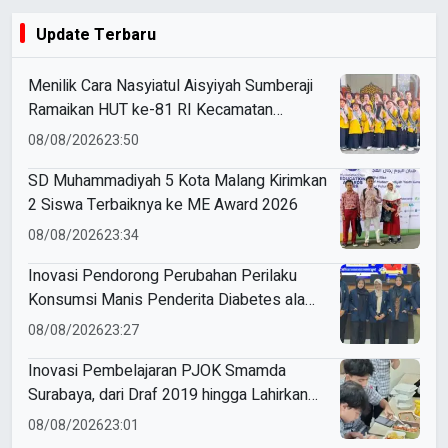
Update Terbaru
Menilik Cara Nasyiatul Aisyiyah Sumberaji
Ramaikan HUT ke-81 RI Kecamatan
Sukodadi
08/08/2026
23:50
SD Muhammadiyah 5 Kota Malang Kirimkan
2 Siswa Terbaiknya ke ME Award 2026
08/08/2026
23:34
Inovasi Pendorong Perubahan Perilaku
Konsumsi Manis Penderita Diabetes ala
Mahasiswa Unesa
08/08/2026
23:27
Inovasi Pembelajaran PJOK Smamda
Surabaya, dari Draf 2019 hingga Lahirkan
Modul Gizi Digital
08/08/2026
23:01