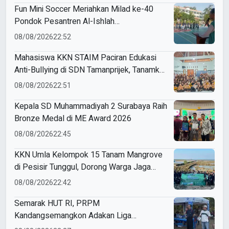
Fun Mini Soccer Meriahkan Milad ke-40
Pondok Pesantren Al-Ishlah
Sendangagung
08/08/2026
22:52
Mahasiswa KKN STAIM Paciran Edukasi
Anti-Bullying di SDN Tamanprijek, Tanamkan
Empati Sejak Dini
08/08/2026
22:51
Kepala SD Muhammadiyah 2 Surabaya Raih
Bronze Medal di ME Award 2026
08/08/2026
22:45
KKN Umla Kelompok 15 Tanam Mangrove
di Pesisir Tunggul, Dorong Warga Jaga
Lingkungan
08/08/2026
22:42
Semarak HUT RI, PRPM
Kandangsemangkon Adakan Liga
Kemerdekaan 2026