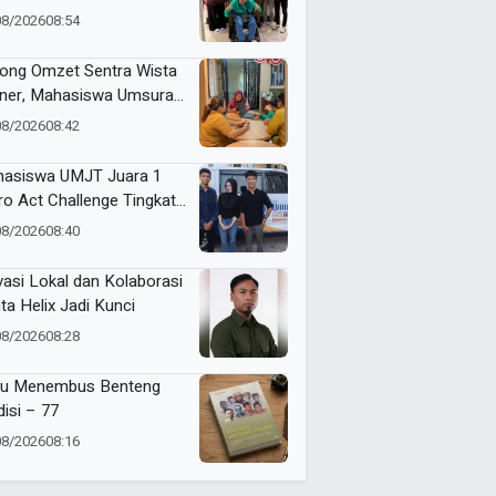
in Serahkan Karya ke
08/2026
08:54
kot Surabaya
ong Omzet Sentra Wista
iner, Mahasiswa Umsura
curkan Si-Porwa
08/2026
08:42
asiswa UMJT Juara 1
ro Act Challenge Tingkat
a Timur
08/2026
08:40
vasi Lokal dan Kolaborasi
ta Helix Jadi Kunci
08/2026
08:28
u Menembus Benteng
disi – 77
08/2026
08:16