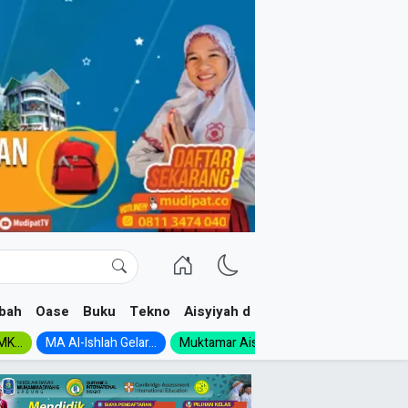
bah
Oase
Buku
Tekno
Aisyiyah dan NA
K...
MA Al-Ishlah Gelar...
Muktamar Aisyiyah 1926:...
Muhadloro