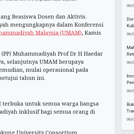
Kev
06/
Pem
ng Beasiswa Dosen dan Aktivis.
Dor
yah mengungkapnya dalam Konferensi
Kul
Lun
uhammadiyah Malaysia (UMAM)
, Kamis
06/
Mah
 (PP) Muhammadiyah Prof Dr H Haedar
Ret
Jaw
a, selanjutnya UMAM berupaya
06/
emudian, mulai operasional pada
Ino
etujui tahun ini.
Pen
06/
terbuka untuk semua warga bangsa
Buk
Tra
iyah inklusif bagi semua orang di
06/
kung University Consortium