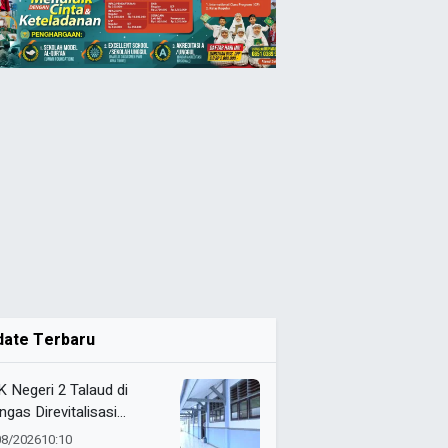
date Terbaru
 Negeri 2 Talaud di
ngas Direvitalisasi
elah 21 Tahun, Pendidikan
08/2026
10:10