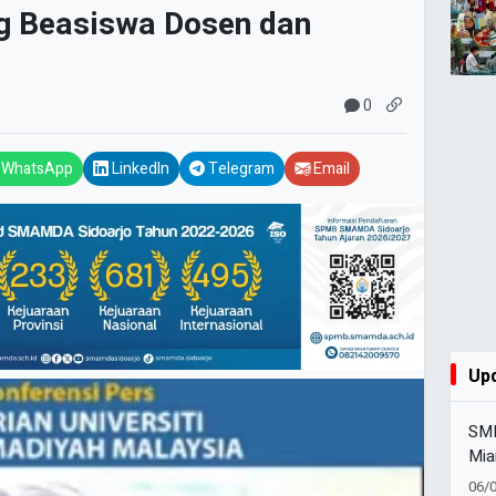
 Beasiswa Dosen dan
0
WhatsApp
LinkedIn
Telegram
Email
Up
SMK
Mia
Set
06/