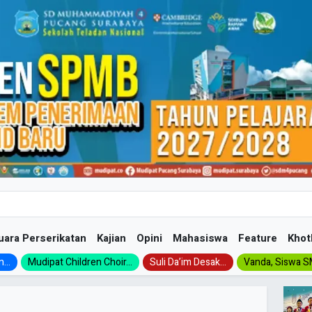
uara Perserikatan
Kajian
Opini
Mahasiswa
Feature
Khot
...
Mudipat Children Choir...
Suli Da’im Desak...
Vanda, Siswa SM