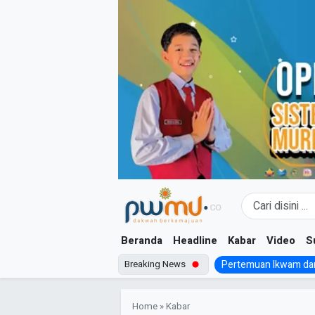
Skip
to
content
Beranda
Headline
Kabar
Video
S
Breaking News
Pertemuan Ikwam dan
Home
»
Kabar