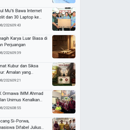
Makin Berkualitas
ul Mu’ti Bawa Internet
elit dan 30 Laptop ke
ngas, Pendidikan di Ujung
08/2026
09:43
eri Makin Digital
agih Karya Luar Biasa di
an Perjuangan
08/2026
09:39
mat Kubur dan Siksa
ur: Amalan yang
gantarkan ke Taman
08/2026
09:21
ga atau Azab Barzakh
K Ormawa IMM Ahmad
lan Unimus Kenalkan
vasi Desa Lewat Radio
08/2026
08:55
cang Si-Porwa,
asiswa Difabel Julius