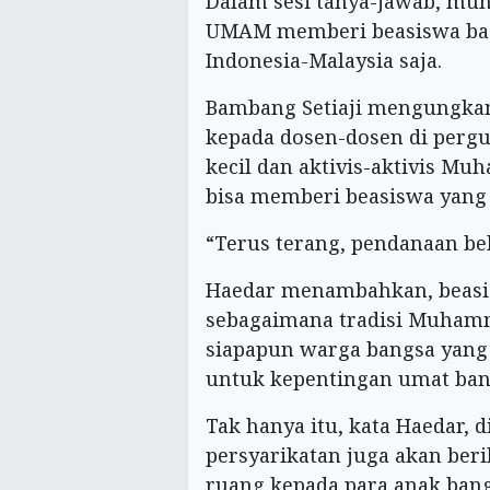
Dalam sesi tanya-jawab, mu
UMAM memberi beasiswa bag
Indonesia-Malaysia saja.
Bambang Setiaji mengungkan
kepada dosen-dosen di per
kecil dan aktivis-aktivis Mu
bisa memberi beasiswa yang 
“Terus terang, pendanaan bel
Haedar menambahkan, beasis
sebagaimana tradisi Muhamm
siapapun warga bangsa yang
untuk kepentingan umat bang
Tak hanya itu, kata Haedar
persyarikatan juga akan be
ruang kepada para anak bangs