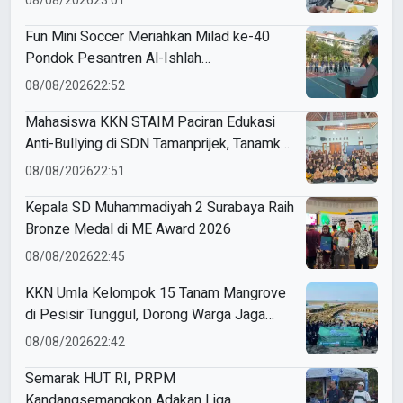
08/08/2026
23:01
Fun Mini Soccer Meriahkan Milad ke-40
Pondok Pesantren Al-Ishlah
Sendangagung
08/08/2026
22:52
Mahasiswa KKN STAIM Paciran Edukasi
Anti-Bullying di SDN Tamanprijek, Tanamkan
Empati Sejak Dini
08/08/2026
22:51
Kepala SD Muhammadiyah 2 Surabaya Raih
Bronze Medal di ME Award 2026
08/08/2026
22:45
KKN Umla Kelompok 15 Tanam Mangrove
di Pesisir Tunggul, Dorong Warga Jaga
Lingkungan
08/08/2026
22:42
Semarak HUT RI, PRPM
Kandangsemangkon Adakan Liga