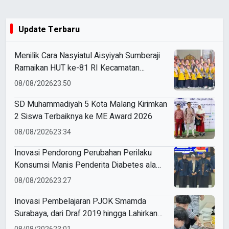
Update Terbaru
Menilik Cara Nasyiatul Aisyiyah Sumberaji
Ramaikan HUT ke-81 RI Kecamatan
Sukodadi
08/08/2026
23:50
SD Muhammadiyah 5 Kota Malang Kirimkan
2 Siswa Terbaiknya ke ME Award 2026
08/08/2026
23:34
Inovasi Pendorong Perubahan Perilaku
Konsumsi Manis Penderita Diabetes ala
Mahasiswa Unesa
08/08/2026
23:27
Inovasi Pembelajaran PJOK Smamda
Surabaya, dari Draf 2019 hingga Lahirkan
Modul Gizi Digital