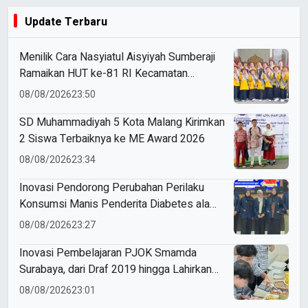
Update Terbaru
Menilik Cara Nasyiatul Aisyiyah Sumberaji
Ramaikan HUT ke-81 RI Kecamatan
Sukodadi
08/08/2026
23:50
SD Muhammadiyah 5 Kota Malang Kirimkan
2 Siswa Terbaiknya ke ME Award 2026
08/08/2026
23:34
Inovasi Pendorong Perubahan Perilaku
Konsumsi Manis Penderita Diabetes ala
Mahasiswa Unesa
08/08/2026
23:27
Inovasi Pembelajaran PJOK Smamda
Surabaya, dari Draf 2019 hingga Lahirkan
Modul Gizi Digital
08/08/2026
23:01