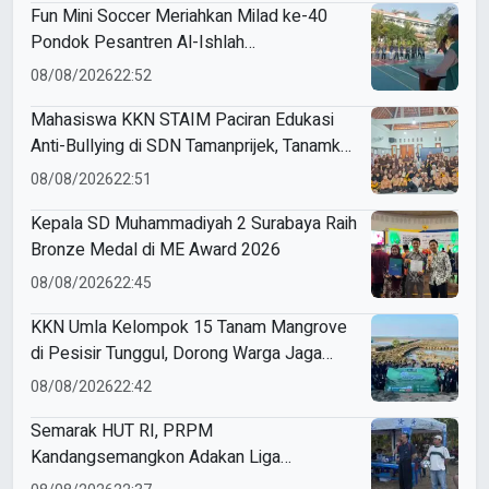
Fun Mini Soccer Meriahkan Milad ke-40
Pondok Pesantren Al-Ishlah
Sendangagung
08/08/2026
22:52
Mahasiswa KKN STAIM Paciran Edukasi
Anti-Bullying di SDN Tamanprijek, Tanamkan
Empati Sejak Dini
08/08/2026
22:51
Kepala SD Muhammadiyah 2 Surabaya Raih
Bronze Medal di ME Award 2026
08/08/2026
22:45
KKN Umla Kelompok 15 Tanam Mangrove
di Pesisir Tunggul, Dorong Warga Jaga
Lingkungan
08/08/2026
22:42
Semarak HUT RI, PRPM
Kandangsemangkon Adakan Liga
Kemerdekaan 2026