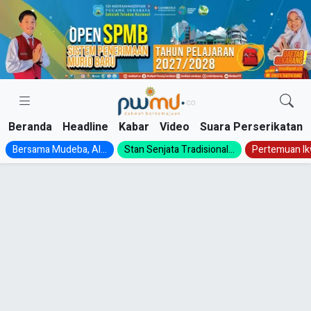
Skip
to
content
Beranda
Headline
Kabar
Video
Suara Perserikatan
Bersama Mudeba, Al...
Stan Senjata Tradisional...
Pertemuan Ik