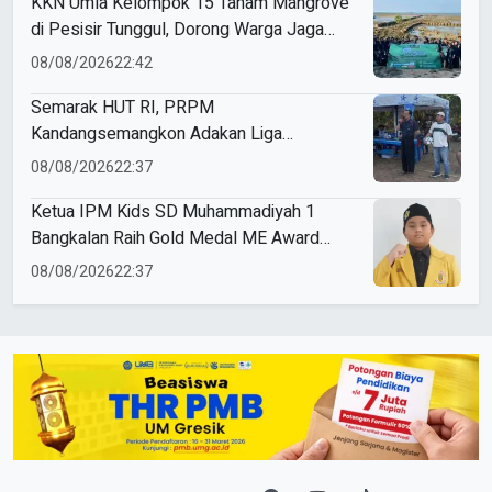
KKN Umla Kelompok 15 Tanam Mangrove
di Pesisir Tunggul, Dorong Warga Jaga
Lingkungan
08/08/2026
22:42
Semarak HUT RI, PRPM
Kandangsemangkon Adakan Liga
Kemerdekaan 2026
08/08/2026
22:37
Ketua IPM Kids SD Muhammadiyah 1
Bangkalan Raih Gold Medal ME Award
2026
08/08/2026
22:37