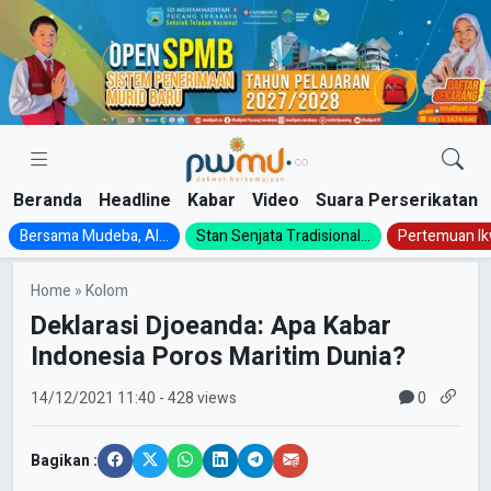
Skip
to
content
Beranda
Headline
Kabar
Video
Suara Perserikatan
Bersama Mudeba, Al...
Stan Senjata Tradisional...
Pertemuan Ik
Home
»
Kolom
Deklarasi Djoeanda: Apa Kabar
Indonesia Poros Maritim Dunia?
0
14/12/2021
11:40
- 428 views
Bagikan :