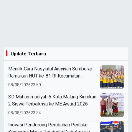
Update Terbaru
Menilik Cara Nasyiatul Aisyiyah Sumberaji
Ramaikan HUT ke-81 RI Kecamatan
Sukodadi
08/08/2026
23:50
SD Muhammadiyah 5 Kota Malang Kirimkan
2 Siswa Terbaiknya ke ME Award 2026
08/08/2026
23:34
Inovasi Pendorong Perubahan Perilaku