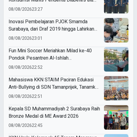
Konsumsi Manis Penderita Diabetes ala
Mahasiswa Unesa
08/08/2026
23:27
Inovasi Pembelajaran PJOK Smamda
Surabaya, dari Draf 2019 hingga Lahirkan
Modul Gizi Digital
08/08/2026
23:01
Fun Mini Soccer Meriahkan Milad ke-40
Pondok Pesantren Al-Ishlah
Sendangagung
08/08/2026
22:52
Mahasiswa KKN STAIM Paciran Edukasi
Anti-Bullying di SDN Tamanprijek, Tanamkan
Empati Sejak Dini
08/08/2026
22:51
Kepala SD Muhammadiyah 2 Surabaya Raih
Bronze Medal di ME Award 2026
08/08/2026
22:45