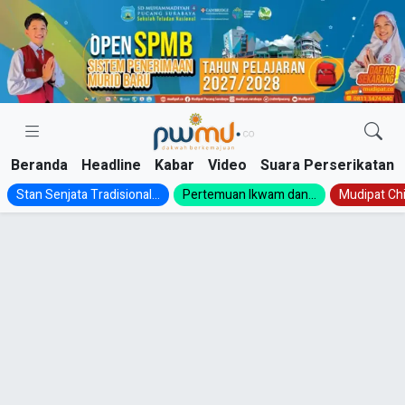
Skip
to
content
Beranda
Headline
Kabar
Video
Suara Perserikatan
Stan Senjata Tradisional...
Pertemuan Ikwam dan...
Mudipat Chil