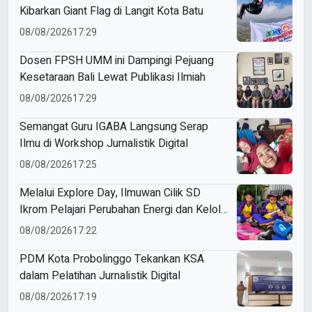
Kibarkan Giant Flag di Langit Kota Batu
08/08/2026
17:29
Dosen FPSH UMM ini Dampingi Pejuang
Kesetaraan Bali Lewat Publikasi Ilmiah
08/08/2026
17:29
Semangat Guru IGABA Langsung Serap
Ilmu di Workshop Jurnalistik Digital
08/08/2026
17:25
Melalui Explore Day, Ilmuwan Cilik SD
Ikrom Pelajari Perubahan Energi dan Kelola
Sampah demi Bumi
08/08/2026
17:22
PDM Kota Probolinggo Tekankan KSA
dalam Pelatihan Jurnalistik Digital
08/08/2026
17:19