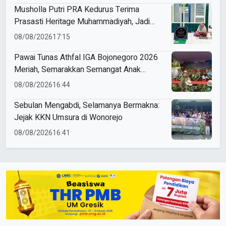
Musholla Putri PRA Kedurus Terima
Prasasti Heritage Muhammadiyah, Jadi
Pengingat Sejarah Dakwah dan Amal Saleh
08/08/2026
17:15
Pawai Tunas Athfal IGA Bojonegoro 2026
Meriah, Semarakkan Semangat Anak
Sholeh Berkemajuan
08/08/2026
16:44
Sebulan Mengabdi, Selamanya Bermakna:
Jejak KKN Umsura di Wonorejo
08/08/2026
16:41