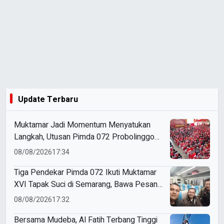
Update Terbaru
Muktamar Jadi Momentum Menyatukan
Langkah, Utusan Pimda 072 Probolinggo
Bawa Harapan untuk Tapak Suci
08/08/2026
17:34
Tiga Pendekar Pimda 072 Ikuti Muktamar
XVI Tapak Suci di Semarang, Bawa Pesan
Penguatan Kaderisasi
08/08/2026
17:32
Bersama Mudeba, Al Fatih Terbang Tinggi