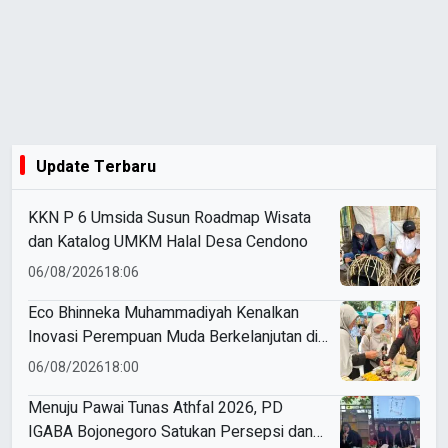
Update Terbaru
KKN P 6 Umsida Susun Roadmap Wisata
dan Katalog UMKM Halal Desa Cendono
06/08/2026
18:06
Eco Bhinneka Muhammadiyah Kenalkan
Inovasi Perempuan Muda Berkelanjutan di
Muktamar Nasyiatul Aisyiyah
06/08/2026
18:00
Menuju Pawai Tunas Athfal 2026, PD
IGABA Bojonegoro Satukan Persepsi dan