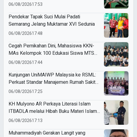
Utamakan Keselamatan Anak
06/08/2026
17:53
Pendekar Tapak Suci Mulai Padati
Semarang Jelang Muktamar XVI Sedunia
06/08/2026
17:48
Cegah Pernikahan Dini, Mahasiswa KKN-
MAs Kelompok 100 Edukasi Siswa MTS
Miftahul Ulum Tawangsari
06/08/2026
17:44
Kunjungan UniMAIWP Malaysia ke RSML:
Perkuat Standar Manajemen Rumah Sakit
Syariah
06/08/2026
17:25
KH Mulyono AR Perkaya Literasi Islam
ITBADLA melalui Hibah Buku Materi Islam
5 Jilid
06/08/2026
17:13
Muhammadiyah Gerakan Langit yang