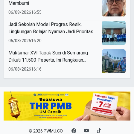
Membumi
06/08/2026
16:55
Jadi Sekolah Model Progres Resik,
Lingkungan Belajar Nyaman Jadi Prioritas
Smamio Gresik
06/08/2026
16:20
Muktamar XVI Tapak Suci di Semarang
Diikuti 11.500 Peserta, Ini Rangkaian
Agendanya
06/08/2026
16:16
© 2026 PWMU.CO