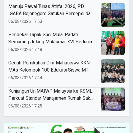
Menuju Pawai Tunas Athfal 2026, PD
IGABA Bojonegoro Satukan Persepsi dan
Utamakan Keselamatan Anak
06/08/2026 17:53
Pendekar Tapak Suci Mulai Padati
Semarang Jelang Muktamar XVI Sedunia
06/08/2026 17:48
Cegah Pernikahan Dini, Mahasiswa KKN-
MAs Kelompok 100 Edukasi Siswa MTS
Miftahul Ulum Tawangsari
06/08/2026 17:44
Kunjungan UniMAIWP Malaysia ke RSML:
Perkuat Standar Manajemen Rumah Sakit
Syariah
06/08/2026 17:25