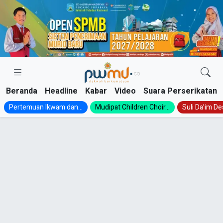
Skip
to
content
Beranda
Headline
Kabar
Video
Suara Perserikatan
Pertemuan Ikwam dan...
Mudipat Children Choir...
Suli Da’im Des