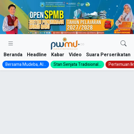
Skip
to
content
Beranda
Headline
Kabar
Video
Suara Perserikatan
Bersama Mudeba, Al...
Stan Senjata Tradisional...
Pertemuan Ik