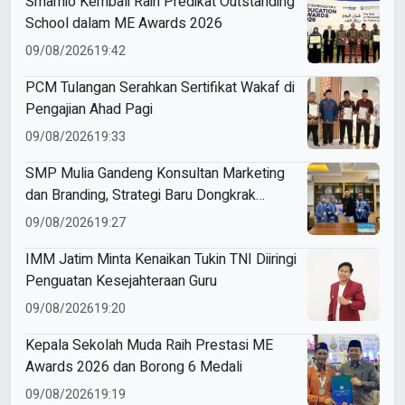
Smamio Kembali Raih Predikat Outstanding
School dalam ME Awards 2026
09/08/2026
19:42
PCM Tulangan Serahkan Sertifikat Wakaf di
Pengajian Ahad Pagi
09/08/2026
19:33
SMP Mulia Gandeng Konsultan Marketing
dan Branding, Strategi Baru Dongkrak
Perolehan Siswa
09/08/2026
19:27
IMM Jatim Minta Kenaikan Tukin TNI Diiringi
Penguatan Kesejahteraan Guru
09/08/2026
19:20
Kepala Sekolah Muda Raih Prestasi ME
Awards 2026 dan Borong 6 Medali
09/08/2026
19:19