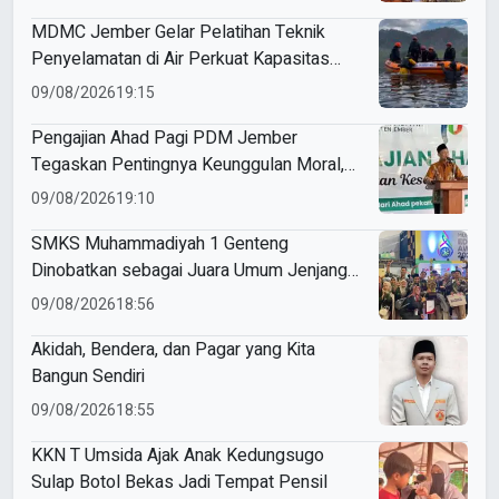
MDMC Jember Gelar Pelatihan Teknik
Penyelamatan di Air Perkuat Kapasitas
Relawan Muhammadiyah
09/08/2026
19:15
Pengajian Ahad Pagi PDM Jember
Tegaskan Pentingnya Keunggulan Moral,
Akidah, dan Kemandirian Ekonomi
09/08/2026
19:10
SMKS Muhammadiyah 1 Genteng
Dinobatkan sebagai Juara Umum Jenjang
SMK di Ajang ME Awards 2026
09/08/2026
18:56
Akidah, Bendera, dan Pagar yang Kita
Bangun Sendiri
09/08/2026
18:55
KKN T Umsida Ajak Anak Kedungsugo
Sulap Botol Bekas Jadi Tempat Pensil