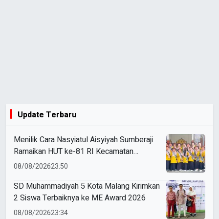
Update Terbaru
Menilik Cara Nasyiatul Aisyiyah Sumberaji
Ramaikan HUT ke-81 RI Kecamatan
Sukodadi
08/08/2026
23:50
SD Muhammadiyah 5 Kota Malang Kirimkan
2 Siswa Terbaiknya ke ME Award 2026
08/08/2026
23:34