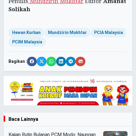
Penulis
Mundzirin Mukhtar
Editor
Amanat
Solikah
Hewan Kurban
Mundzirin Mukhtar
PCIA Malaysia
PCIM Malaysia
Bagikan :
Baca Lainnya
Kajian Rutin Bulanan PCM Modo: Naungan