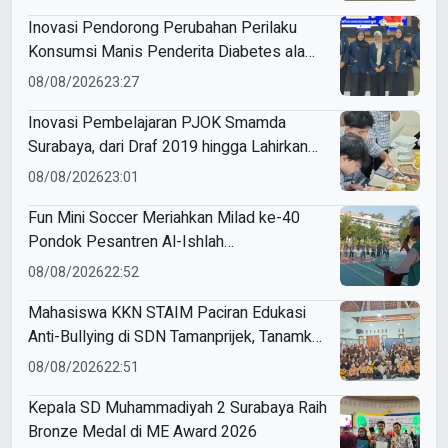
Inovasi Pendorong Perubahan Perilaku
Konsumsi Manis Penderita Diabetes ala
Mahasiswa Unesa
08/08/2026
23:27
Inovasi Pembelajaran PJOK Smamda
Surabaya, dari Draf 2019 hingga Lahirkan
Modul Gizi Digital
08/08/2026
23:01
Fun Mini Soccer Meriahkan Milad ke-40
Pondok Pesantren Al-Ishlah
Sendangagung
08/08/2026
22:52
Mahasiswa KKN STAIM Paciran Edukasi
Anti-Bullying di SDN Tamanprijek, Tanamkan
Empati Sejak Dini
08/08/2026
22:51
Kepala SD Muhammadiyah 2 Surabaya Raih
Bronze Medal di ME Award 2026