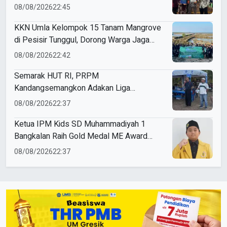
08/08/2026
22:45
KKN Umla Kelompok 15 Tanam Mangrove
di Pesisir Tunggul, Dorong Warga Jaga
Lingkungan
08/08/2026
22:42
Semarak HUT RI, PRPM
Kandangsemangkon Adakan Liga
Kemerdekaan 2026
08/08/2026
22:37
Ketua IPM Kids SD Muhammadiyah 1
Bangkalan Raih Gold Medal ME Award
2026
08/08/2026
22:37