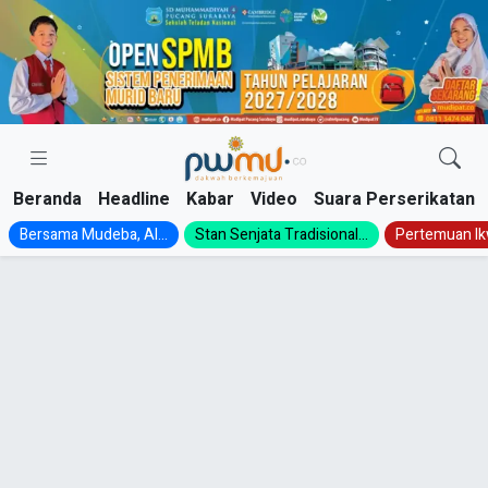
Skip
to
content
Beranda
Headline
Kabar
Video
Suara Perserikatan
Bersama Mudeba, Al...
Stan Senjata Tradisional...
Pertemuan Ik