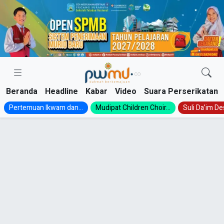
Skip
to
content
Beranda
Headline
Kabar
Video
Suara Perserikatan
Pertemuan Ikwam dan...
Mudipat Children Choir...
Suli Da’im Des