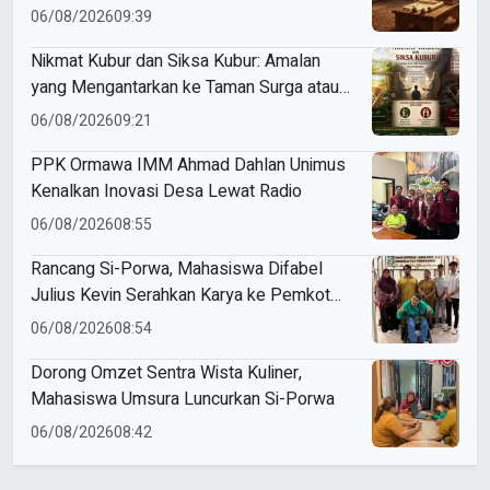
06/08/2026
09:39
Nikmat Kubur dan Siksa Kubur: Amalan
yang Mengantarkan ke Taman Surga atau
Azab Barzakh
06/08/2026
09:21
PPK Ormawa IMM Ahmad Dahlan Unimus
Kenalkan Inovasi Desa Lewat Radio
06/08/2026
08:55
Rancang Si-Porwa, Mahasiswa Difabel
Julius Kevin Serahkan Karya ke Pemkot
Surabaya
06/08/2026
08:54
Dorong Omzet Sentra Wista Kuliner,
Mahasiswa Umsura Luncurkan Si-Porwa
06/08/2026
08:42