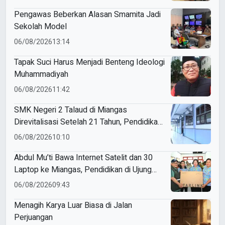
Pengawas Beberkan Alasan Smamita Jadi
Sekolah Model
06/08/2026
13:14
Tapak Suci Harus Menjadi Benteng Ideologi
Muhammadiyah
06/08/2026
11:42
SMK Negeri 2 Talaud di Miangas
Direvitalisasi Setelah 21 Tahun, Pendidikan
3T Makin Berkualitas
06/08/2026
10:10
Abdul Mu’ti Bawa Internet Satelit dan 30
Laptop ke Miangas, Pendidikan di Ujung
Negeri Makin Digital
06/08/2026
09:43
Menagih Karya Luar Biasa di Jalan
Perjuangan