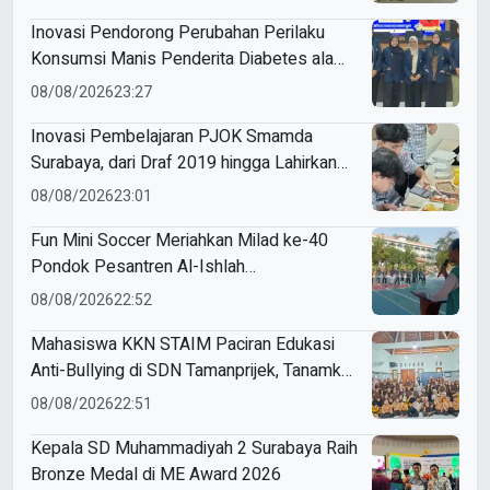
Inovasi Pendorong Perubahan Perilaku
Konsumsi Manis Penderita Diabetes ala
Mahasiswa Unesa
08/08/2026
23:27
Inovasi Pembelajaran PJOK Smamda
Surabaya, dari Draf 2019 hingga Lahirkan
Modul Gizi Digital
08/08/2026
23:01
Fun Mini Soccer Meriahkan Milad ke-40
Pondok Pesantren Al-Ishlah
Sendangagung
08/08/2026
22:52
Mahasiswa KKN STAIM Paciran Edukasi
Anti-Bullying di SDN Tamanprijek, Tanamkan
Empati Sejak Dini
08/08/2026
22:51
Kepala SD Muhammadiyah 2 Surabaya Raih
Bronze Medal di ME Award 2026