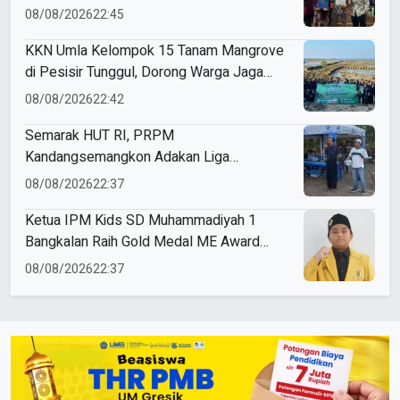
08/08/2026
22:45
KKN Umla Kelompok 15 Tanam Mangrove
di Pesisir Tunggul, Dorong Warga Jaga
Lingkungan
08/08/2026
22:42
Semarak HUT RI, PRPM
Kandangsemangkon Adakan Liga
Kemerdekaan 2026
08/08/2026
22:37
Ketua IPM Kids SD Muhammadiyah 1
Bangkalan Raih Gold Medal ME Award
2026
08/08/2026
22:37