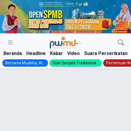
Skip
to
content
Beranda
Headline
Kabar
Video
Suara Perserikatan
Bersama Mudeba, Al...
Stan Senjata Tradisional...
Pertemuan Ik