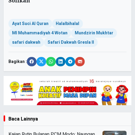
Solikah
Ayat Suci Al Quran
Halalbihalal
MI Muhammadiyah 4 Wotan
Mundzirin Mukhtar
safari dakwah
Safari Dakwah Gresla II
Bagikan :
Baca Lainnya
Kajian Rutin Bulanan PCM Modo: Naungan