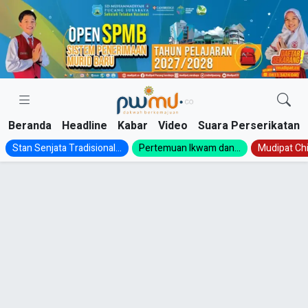
Skip
to
content
Beranda
Headline
Kabar
Video
Suara Perserikatan
Stan Senjata Tradisional...
Pertemuan Ikwam dan...
Mudipat Chil