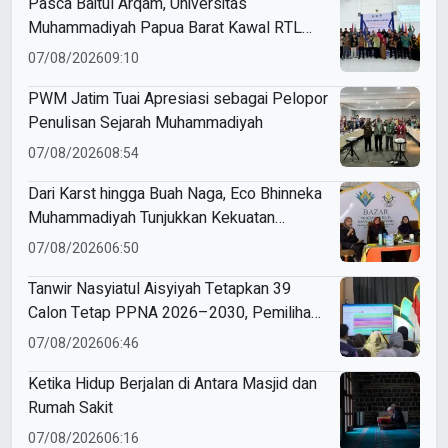
Pasca Baitul Arqam, Universitas
Muhammadiyah Papua Barat Kawal RTL
Peserta Selama Enam Bulan
07/08/2026
09:10
PWM Jatim Tuai Apresiasi sebagai Pelopor
Penulisan Sejarah Muhammadiyah
07/08/2026
08:54
Dari Karst hingga Buah Naga, Eco Bhinneka
Muhammadiyah Tunjukkan Kekuatan
Potensi Lokal di Muktamar Nasyiatul
07/08/2026
06:50
Aisyiyah
Tanwir Nasyiatul Aisyiyah Tetapkan 39
Calon Tetap PPNA 2026–2030, Pemilihan
Gunakan Sistem E-Voting
07/08/2026
06:46
Ketika Hidup Berjalan di Antara Masjid dan
Rumah Sakit
07/08/2026
06:16