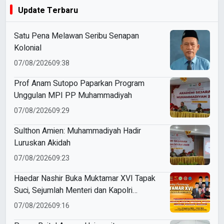
Update Terbaru
Satu Pena Melawan Seribu Senapan
Kolonial
07/08/2026
09:38
Prof Anam Sutopo Paparkan Program
Unggulan MPI PP Muhammadiyah
07/08/2026
09:29
Sulthon Amien: Muhammadiyah Hadir
Luruskan Akidah
07/08/2026
09:23
Haedar Nashir Buka Muktamar XVI Tapak
Suci, Sejumlah Menteri dan Kapolri
Dijadwalkan Hadir
07/08/2026
09:16