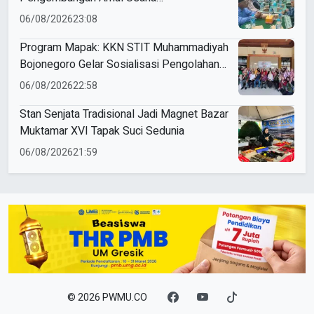
Muhammadiyah
06/08/2026
23:08
Program Mapak: KKN STIT Muhammadiyah
Bojonegoro Gelar Sosialisasi Pengolahan
Sampah
06/08/2026
22:58
Stan Senjata Tradisional Jadi Magnet Bazar
Muktamar XVI Tapak Suci Sedunia
06/08/2026
21:59
© 2026 PWMU.CO