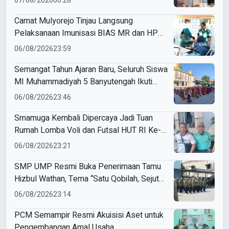
07/08/2026
00:28
Camat Mulyorejo Tinjau Langsung
Pelaksanaan Imunisasi BIAS MR dan HPV
di SD Muhammadiyah 18 Surabaya
06/08/2026
23:59
Semangat Tahun Ajaran Baru, Seluruh Siswa
MI Muhammadiyah 5 Banyutengah Ikuti
Latihan Tapak Suci Perdana
06/08/2026
23:46
Smamuga Kembali Dipercaya Jadi Tuan
Rumah Lomba Voli dan Futsal HUT RI Ke-
81 Kecamatan Tulangan
06/08/2026
23:21
SMP UMP Resmi Buka Penerimaan Tamu
Hizbul Wathan, Tema “Satu Qobilah, Sejuta
Cerita” Curi Perhatian
06/08/2026
23:14
PCM Semampir Resmi Akuisisi Aset untuk
Pengembangan Amal Usaha