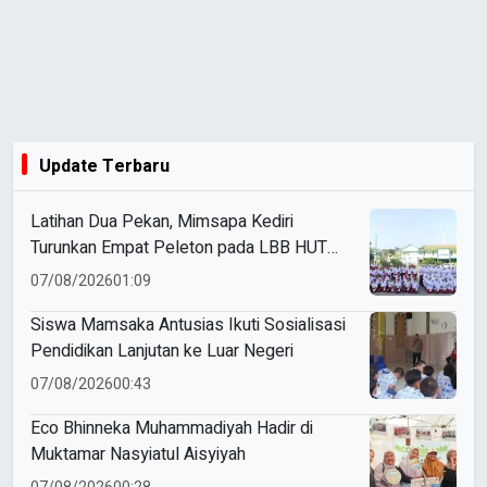
Update Terbaru
Latihan Dua Pekan, Mimsapa Kediri
Turunkan Empat Peleton pada LBB HUT
Ke-81 RI Kecamatan Pare
07/08/2026
01:09
Siswa Mamsaka Antusias Ikuti Sosialisasi
Pendidikan Lanjutan ke Luar Negeri
07/08/2026
00:43
Eco Bhinneka Muhammadiyah Hadir di
Muktamar Nasyiatul Aisyiyah