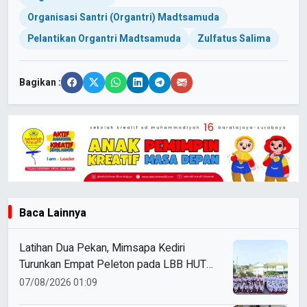
Organisasi Santri (Organtri) Madtsamuda
Pelantikan Organtri Madtsamuda
Zulfatus Salima
Bagikan :
Baca Lainnya
Latihan Dua Pekan, Mimsapa Kediri
Turunkan Empat Peleton pada LBB HUT
Ke-81 RI Kecamatan Pare
07/08/2026 01:09