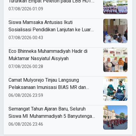
Turunkan Empat Peleton pada LBB HUT
Ke-81 RI Kecamatan Pare
07/08/2026 01:09
Siswa Mamsaka Antusias Ikuti
Sosialisasi Pendidikan Lanjutan ke Luar
Negeri
07/08/2026 00:43
Eco Bhinneka Muhammadiyah Hadir di
Muktamar Nasyiatul Aisyiyah
07/08/2026 00:28
Camat Mulyorejo Tinjau Langsung
Pelaksanaan Imunisasi BIAS MR dan
HPV di SD Muhammadiyah 18 Surabaya
06/08/2026 23:59
Semangat Tahun Ajaran Baru, Seluruh
Siswa MI Muhammadiyah 5 Banyutengah
Ikuti Latihan Tapak Suci Perdana
06/08/2026 23:46