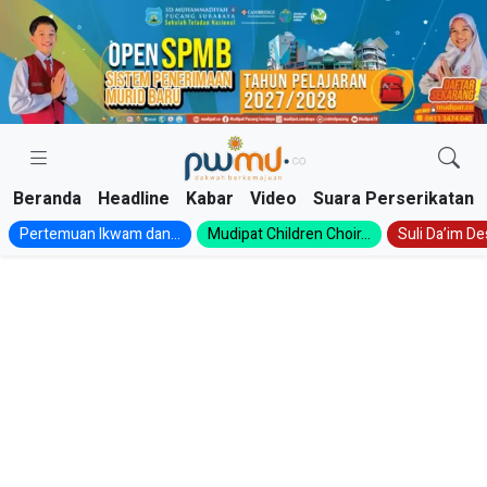
Skip
to
content
Beranda
Headline
Kabar
Video
Suara Perserikatan
Pertemuan Ikwam dan...
Mudipat Children Choir...
Suli Da’im Des