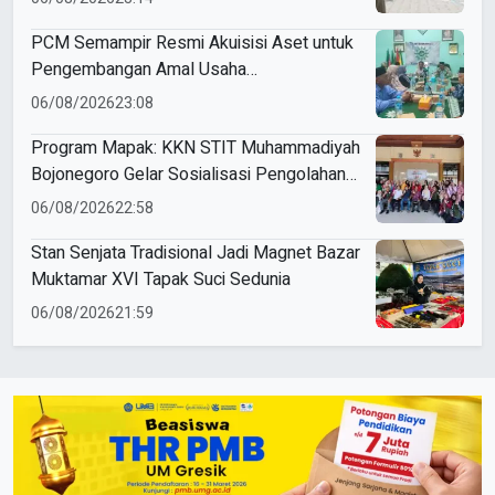
PCM Semampir Resmi Akuisisi Aset untuk
Pengembangan Amal Usaha
Muhammadiyah
06/08/2026
23:08
Program Mapak: KKN STIT Muhammadiyah
Bojonegoro Gelar Sosialisasi Pengolahan
Sampah
06/08/2026
22:58
Stan Senjata Tradisional Jadi Magnet Bazar
Muktamar XVI Tapak Suci Sedunia
06/08/2026
21:59