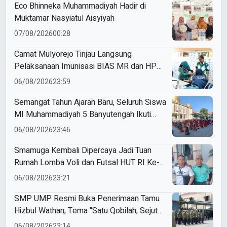
Eco Bhinneka Muhammadiyah Hadir di
Muktamar Nasyiatul Aisyiyah
07/08/2026
00:28
Camat Mulyorejo Tinjau Langsung
Pelaksanaan Imunisasi BIAS MR dan HPV
di SD Muhammadiyah 18 Surabaya
06/08/2026
23:59
Semangat Tahun Ajaran Baru, Seluruh Siswa
MI Muhammadiyah 5 Banyutengah Ikuti
Latihan Tapak Suci Perdana
06/08/2026
23:46
Smamuga Kembali Dipercaya Jadi Tuan
Rumah Lomba Voli dan Futsal HUT RI Ke-
81 Kecamatan Tulangan
06/08/2026
23:21
SMP UMP Resmi Buka Penerimaan Tamu
Hizbul Wathan, Tema “Satu Qobilah, Sejuta
Cerita” Curi Perhatian
06/08/2026
23:14