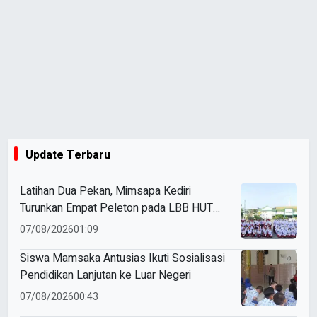
Update Terbaru
Latihan Dua Pekan, Mimsapa Kediri
Turunkan Empat Peleton pada LBB HUT
Ke-81 RI Kecamatan Pare
07/08/2026
01:09
Siswa Mamsaka Antusias Ikuti Sosialisasi
Pendidikan Lanjutan ke Luar Negeri
07/08/2026
00:43