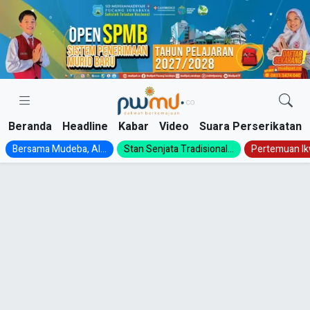
Skip
to
content
Beranda
Headline
Kabar
Video
Suara Perserikatan
Bersama Mudeba, Al...
Stan Senjata Tradisional...
Pertemuan Ik