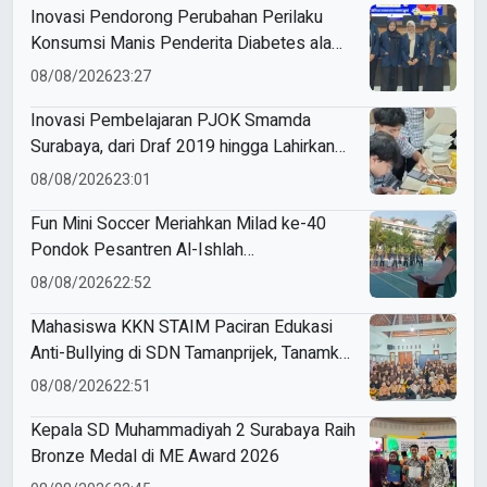
Inovasi Pendorong Perubahan Perilaku
Konsumsi Manis Penderita Diabetes ala
Mahasiswa Unesa
08/08/2026
23:27
Inovasi Pembelajaran PJOK Smamda
Surabaya, dari Draf 2019 hingga Lahirkan
Modul Gizi Digital
08/08/2026
23:01
Fun Mini Soccer Meriahkan Milad ke-40
Pondok Pesantren Al-Ishlah
Sendangagung
08/08/2026
22:52
Mahasiswa KKN STAIM Paciran Edukasi
Anti-Bullying di SDN Tamanprijek, Tanamkan
Empati Sejak Dini
08/08/2026
22:51
Kepala SD Muhammadiyah 2 Surabaya Raih
Bronze Medal di ME Award 2026