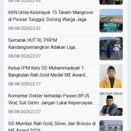
08/08/2026
22:45
KKN Umla Kelompok 15 Tanam Mangrove
di Pesisir Tunggul, Dorong Warga Jaga
Lingkungan
08/08/2026
22:42
Semarak HUT RI, PRPM
Kandangsemangkon Adakan Liga
Kemerdekaan 2026
08/08/2026
22:37
Ketua IPM Kids SD Muhammadiyah 1
Bangkalan Raih Gold Medal ME Award
2026
08/08/2026
22:37
Komentar Dokter terhadap Pasien BPJS
Viral, Suli Da’im: Jangan Lukai Kepercayaan
Publik
08/08/2026
22:27
SD Mumtaz Raih Gold, Silver, dan Bronze di
ME Award 2026