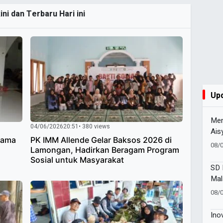
ini dan Terbaru Hari ini
Up
Men
04/06/2026
20:51
• 380 views
Ais
tama
PK IMM Allende Gelar Baksos 2026 di
HUT
08/
Lamongan, Hadirkan Beragam Program
Suk
Sosial untuk Masyarakat
SD 
Mal
Ter
08/
202
Ino