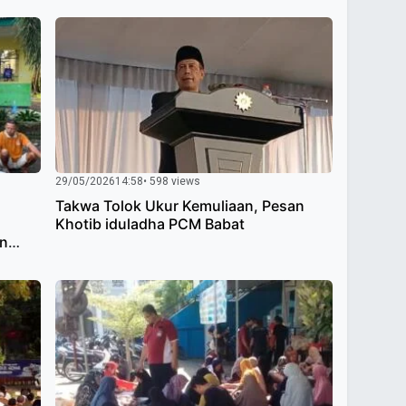
29/05/2026
14:58
• 598 views
Takwa Tolok Ukur Kemuliaan, Pesan
Khotib iduladha PCM Babat
an