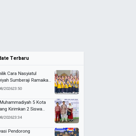
date Terbaru
ilik Cara Nasyiatul
yiyah Sumberaji Ramaikan
 ke-81 RI Kecamatan
08/2026
23:50
odadi
Muhammadiyah 5 Kota
ang Kirimkan 2 Siswa
baiknya ke ME Award
08/2026
23:34
6
vasi Pendorong