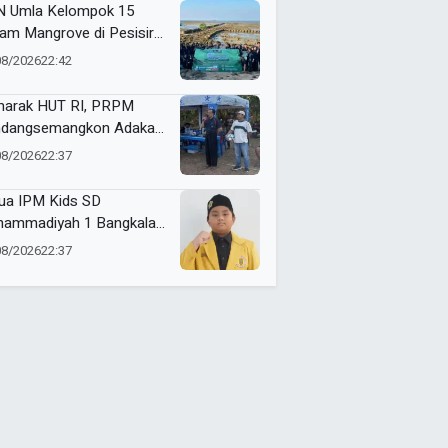
 Umla Kelompok 15
am Mangrove di Pesisir
ggul, Dorong Warga Jaga
08/2026
22:42
gkungan
arak HUT RI, PRPM
dangsemangkon Adakan
a Kemerdekaan 2026
08/2026
22:37
ua IPM Kids SD
ammadiyah 1 Bangkalan
h Gold Medal ME Award
08/2026
22:37
6