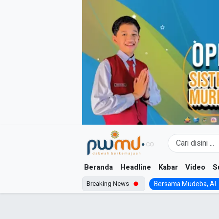
Skip
to
content
Beranda
Headline
Kabar
Video
S
Breaking News
Bersama Mudeba, Al..