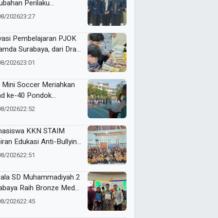
ubahan Perilaku
sumsi Manis Penderita
08/2026
23:27
betes ala Mahasiswa
sa
vasi Pembelajaran PJOK
mda Surabaya, dari Draf
9 hingga Lahirkan Modul
08/2026
23:01
 Digital
 Mini Soccer Meriahkan
ad ke-40 Pondok
antren Al-Ishlah
08/2026
22:52
dangagung
asiswa KKN STAIM
iran Edukasi Anti-Bullying
SDN Tamanprijek,
08/2026
22:51
amkan Empati Sejak Dini
ala SD Muhammadiyah 2
abaya Raih Bronze Medal
ME Award 2026
08/2026
22:45