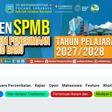
uara Perserikatan
Kajian
Opini
Mahasiswa
Feature
Khot
.
Stan Senjata Tradisional...
Pertemuan Ikwam dan...
Mudipat Ch