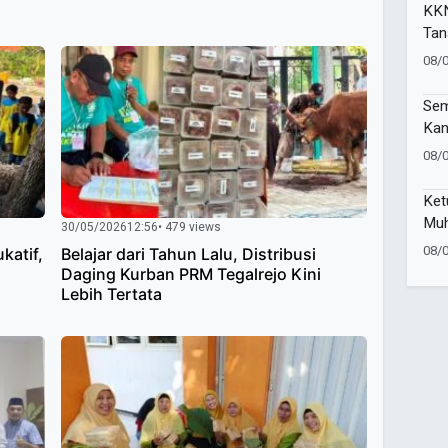
KKN
Tan
Tun
08/
Lin
Sem
Kan
Lig
08/
Ket
Muh
30/05/2026
12:56
• 479 views
Rai
08/
katif,
Belajar dari Tahun Lalu, Distribusi
202
Daging Kurban PRM Tegalrejo Kini
Lebih Tertata