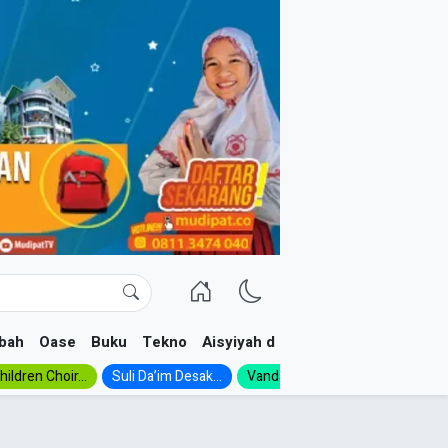
bah
Oase
Buku
Tekno
Aisyiyah dan NA
ildren Choir...
Suli Da’im Desak...
Vanda, Siswa SMK...
MA Al-Ish