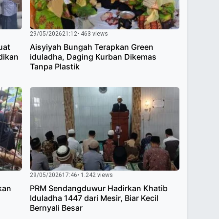
29/05/2026
21:12
• 463 views
uat
Aisyiyah Bungah Terapkan Green
dikan
iduladha, Daging Kurban Dikemas
Tanpa Plastik
29/05/2026
17:46
• 1.242 views
kan
PRM Sendangduwur Hadirkan Khatib
Iduladha 1447 dari Mesir, Biar Kecil
Bernyali Besar