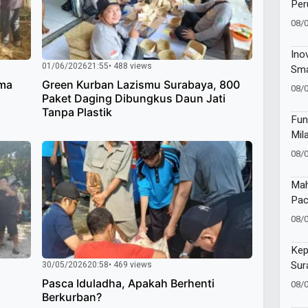
Per
Kon
08/
Dia
Une
Ino
01/06/2026
21:55
• 488 views
Sma
201
ima
Green Kurban Lazismu Surabaya, 800
08/
Paket Daging Dibungkus Daun Jati
Gizi
Tanpa Plastik
Fun
Mil
Pes
08/
Sen
Mah
Pac
di 
08/
Tan
Kep
Sur
30/05/2026
20:58
• 469 views
di 
Pasca Iduladha, Apakah Berhenti
08/
a
Berkurban?