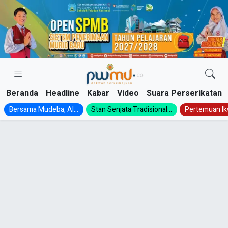
Skip
to
content
Beranda
Headline
Kabar
Video
Suara Perserikatan
Bersama Mudeba, Al...
Stan Senjata Tradisional...
Pertemuan Ik