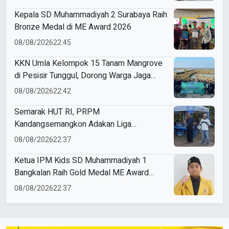
Kepala SD Muhammadiyah 2 Surabaya Raih
Bronze Medal di ME Award 2026
08/08/2026
22:45
KKN Umla Kelompok 15 Tanam Mangrove
di Pesisir Tunggul, Dorong Warga Jaga
Lingkungan
08/08/2026
22:42
Semarak HUT RI, PRPM
Kandangsemangkon Adakan Liga
Kemerdekaan 2026
08/08/2026
22:37
Ketua IPM Kids SD Muhammadiyah 1
Bangkalan Raih Gold Medal ME Award
2026
08/08/2026
22:37