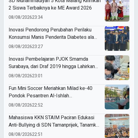
SD Muhammadiyah 5 Kota Malang Kirimkan
2 Siswa Terbaiknya ke ME Award 2026
08/08/2026
23:34
Inovasi Pendorong Perubahan Perilaku
Konsumsi Manis Penderita Diabetes ala
Mahasiswa Unesa
08/08/2026
23:27
Inovasi Pembelajaran PJOK Smamda
Surabaya, dari Draf 2019 hingga Lahirkan
Modul Gizi Digital
08/08/2026
23:01
Fun Mini Soccer Meriahkan Milad ke-40
Pondok Pesantren Al-Ishlah
Sendangagung
08/08/2026
22:52
Mahasiswa KKN STAIM Paciran Edukasi
Anti-Bullying di SDN Tamanprijek, Tanamkan
Empati Sejak Dini
08/08/2026
22:51