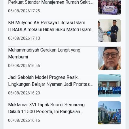
Perkuat Standar Manajemen Rumah Sakit
Syariah
06/08/2026
17:25
KH Mulyono AR Perkaya Literasi Islam
ITBADLA melalui Hibah Buku Materi Islam
5 Jilid
06/08/2026
17:13
Muhammadiyah Gerakan Langit yang
Membumi
06/08/2026
16:55
Jadi Sekolah Model Progres Resik,
Lingkungan Belajar Nyaman Jadi Prioritas
Smamio Gresik
06/08/2026
16:20
Muktamar XVI Tapak Suci di Semarang
Diikuti 11.500 Peserta, Ini Rangkaian
Agendanya
06/08/2026
16:16