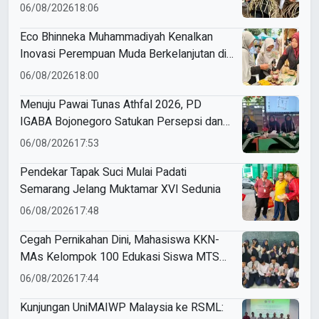
06/08/2026
18:06
Eco Bhinneka Muhammadiyah Kenalkan
Inovasi Perempuan Muda Berkelanjutan di
Muktamar Nasyiatul Aisyiyah
06/08/2026
18:00
Menuju Pawai Tunas Athfal 2026, PD
IGABA Bojonegoro Satukan Persepsi dan
Utamakan Keselamatan Anak
06/08/2026
17:53
Pendekar Tapak Suci Mulai Padati
Semarang Jelang Muktamar XVI Sedunia
06/08/2026
17:48
Cegah Pernikahan Dini, Mahasiswa KKN-
MAs Kelompok 100 Edukasi Siswa MTS
Miftahul Ulum Tawangsari
06/08/2026
17:44
Kunjungan UniMAIWP Malaysia ke RSML: