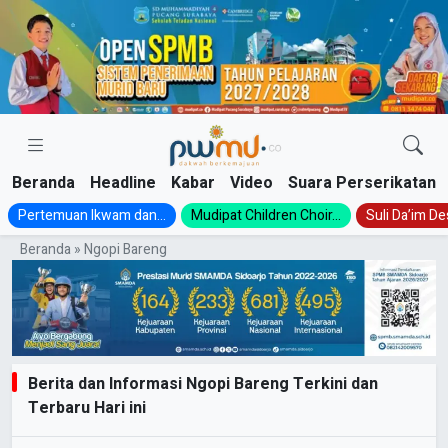
Skip
to
content
Beranda
Headline
Kabar
Video
Suara Perserikatan
Pertemuan Ikwam dan...
Mudipat Children Choir...
Suli Da’im Des
Beranda
»
Ngopi Bareng
Berita dan Informasi Ngopi Bareng Terkini dan
Terbaru Hari ini