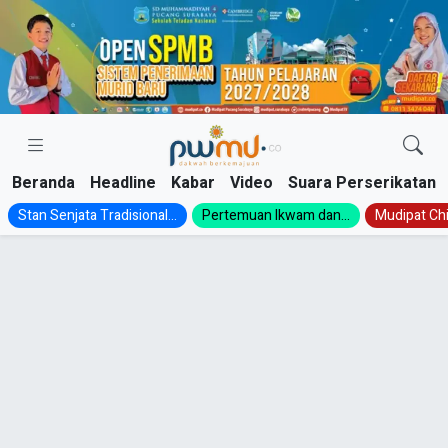
Skip
to
content
Beranda
Headline
Kabar
Video
Suara Perserikatan
Stan Senjata Tradisional...
Pertemuan Ikwam dan...
Mudipat Chil