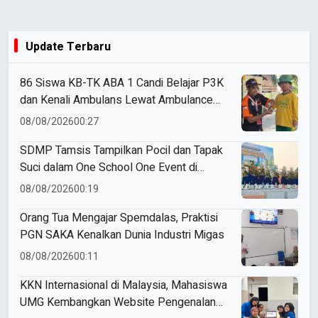
Update Terbaru
86 Siswa KB-TK ABA 1 Candi Belajar P3K
dan Kenali Ambulans Lewat Ambulance
Goes to Schools
08/08/2026
00:27
SDMP Tamsis Tampilkan Pocil dan Tapak
Suci dalam One School One Event di
Mojokerto
08/08/2026
00:19
Orang Tua Mengajar Spemdalas, Praktisi
PGN SAKA Kenalkan Dunia Industri Migas
08/08/2026
00:11
KKN Internasional di Malaysia, Mahasiswa
UMG Kembangkan Website Pengenalan