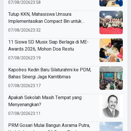
Budaya Indonesia
07/08/2026
23:58
Tutup KKN, Mahasiswa Umsura
Implementasikan Compact Bin untuk
Sampah Anorganik di Ketabang
07/08/2026
23:32
11 Siswa SD Musix Siap Berlaga di ME-
Awards 2026, Mohon Doa Restu
07/08/2026
23:19
Kapolres Kediri Baru Silaturahmi ke PDM,
Bahas Sinergi Jaga Kamtibmas
07/08/2026
23:17
Apakah Sekolah Masih Tempat yang
Menyenangkan?
07/08/2026
23:11
PRM Gosari Mulai Bangun Asrama Putra,