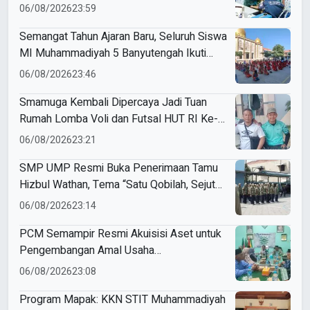
di SD Muhammadiyah 18 Surabaya
06/08/2026
23:59
Semangat Tahun Ajaran Baru, Seluruh Siswa
MI Muhammadiyah 5 Banyutengah Ikuti
Latihan Tapak Suci Perdana
06/08/2026
23:46
Smamuga Kembali Dipercaya Jadi Tuan
Rumah Lomba Voli dan Futsal HUT RI Ke-
81 Kecamatan Tulangan
06/08/2026
23:21
SMP UMP Resmi Buka Penerimaan Tamu
Hizbul Wathan, Tema “Satu Qobilah, Sejuta
Cerita” Curi Perhatian
06/08/2026
23:14
PCM Semampir Resmi Akuisisi Aset untuk
Pengembangan Amal Usaha
Muhammadiyah
06/08/2026
23:08
Program Mapak: KKN STIT Muhammadiyah