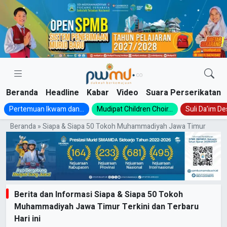
Skip
to
content
Beranda
Headline
Kabar
Video
Suara Perserikatan
Pertemuan Ikwam dan...
Mudipat Children Choir...
Suli Da’im Des
Beranda
»
Siapa & Siapa 50 Tokoh Muhammadiyah Jawa Timur
Berita dan Informasi Siapa & Siapa 50 Tokoh
Muhammadiyah Jawa Timur Terkini dan Terbaru
Hari ini