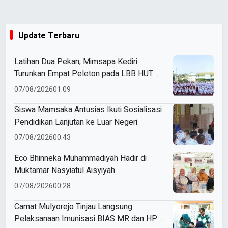
Update Terbaru
Latihan Dua Pekan, Mimsapa Kediri
Turunkan Empat Peleton pada LBB HUT
Ke-81 RI Kecamatan Pare
07/08/2026
01:09
Siswa Mamsaka Antusias Ikuti Sosialisasi
Pendidikan Lanjutan ke Luar Negeri
07/08/2026
00:43
Eco Bhinneka Muhammadiyah Hadir di
Muktamar Nasyiatul Aisyiyah
07/08/2026
00:28
Camat Mulyorejo Tinjau Langsung
Pelaksanaan Imunisasi BIAS MR dan HPV