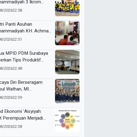
ammadiyah 3 Ikrom
ajar Membatik dengan
08/2026
22:58
ang Pakcoy
tri Panti Asuhan
ammadiyah KH. Achmad
lan Latih Kepemimpinan
08/2026
22:51
at Kepanitiaan
stusan
ua MPID PDM Surabaya
erkan Tips Produktif
ulis Sejarah
08/2026
22:48
caya Diri Berseragam
bul Wathan, MI
ammadiyah Resik Ikuti
08/2026
22:39
gab Pramuka Siaga
mbeng
ad Ekonomi ‘Aisyiyah:
t Perempuan Menjadi
ggerak Kemandirian
08/2026
22:38
at