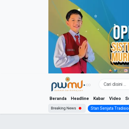
Skip
to
content
Beranda
Headline
Kabar
Video
S
Breaking News
Stan Senjata Tradision