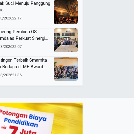
ak Suci Menuju Panggung
ia
08/2026
22:17
hering Pembina OST
mdalas Perkuat Sinergi
binaan Karakter dan
08/2026
22:07
stasi Siswa
tingen Terbaik Smamita
p Berlaga di ME Award
6
08/2026
21:36