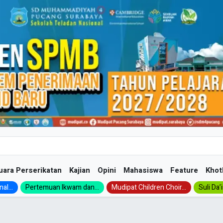
uara Perserikatan
Kajian
Opini
Mahasiswa
Feature
Khot
al...
Pertemuan Ikwam dan...
Mudipat Children Choir...
Suli Da’