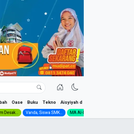
bah
Oase
Buku
Tekno
Aisyiyah dan NA
im Desak...
Vanda, Siswa SMK...
MA Al-Ishlah Gelar...
Muktamar A