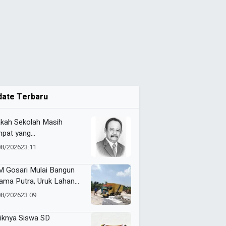
date Terbaru
kah Sekolah Masih
pat yang
yenangkan?
08/2026
23:11
 Gosari Mulai Bangun
ama Putra, Uruk Lahan
gan 81 Dump Truck
08/2026
23:09
iknya Siswa SD