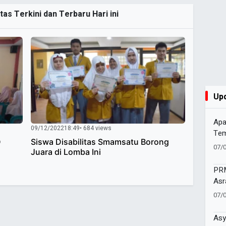
tas Terkini dan Terbaru Hari ini
Up
Apa
09/12/2022
18:49
• 684 views
Tem
D
Siswa Disabilitas Smamsatu Borong
Men
07/
Juara di Lomba Ini
PRM
Asr
den
07/
Asy