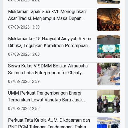
07/08/2026
14:02
Muktamar Tapak Suci XVI: Meneguhkan
Akar Tradisi, Menjemput Masa Depan
Mendunia
07/08/2026
13:30
Muktamar ke-15 Nasyiatul Aisyiyah Resmi
Dibuka, Teguhkan Komitmen Perempuan
Muda Berkemajuan
07/08/2026
13:00
Siswa Kelas V SDMM Belajar Wirausaha,
Seluruh Laba Entrepreneur for Charity
Didonasikan
07/08/2026
12:59
UMM Perkuat Pengembangan Energi
Terbarukan Lewat Varietas Baru Jarak
Pagar JCUMM5
07/08/2026
12:52
Perkuat Tata Kelola AUM, Dikdasmen dan
PNF PCM Tulangan Tandatangani Pakta