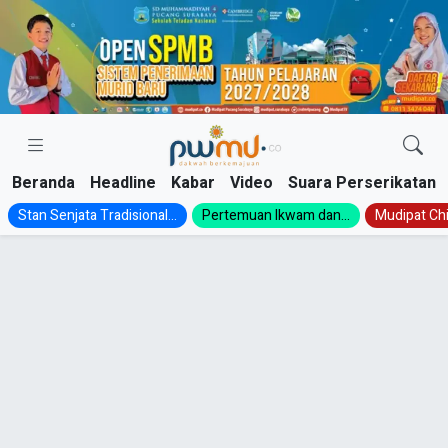
Skip
to
content
Beranda
Headline
Kabar
Video
Suara Perserikatan
Stan Senjata Tradisional...
Pertemuan Ikwam dan...
Mudipat Chil