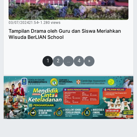
03/07/2024
21:54
• 1.280 views
Tampilan Drama oleh Guru dan Siswa Meriahkan
Wisuda BerLIAN School
Paginasi
1
2
…
4
»
pos