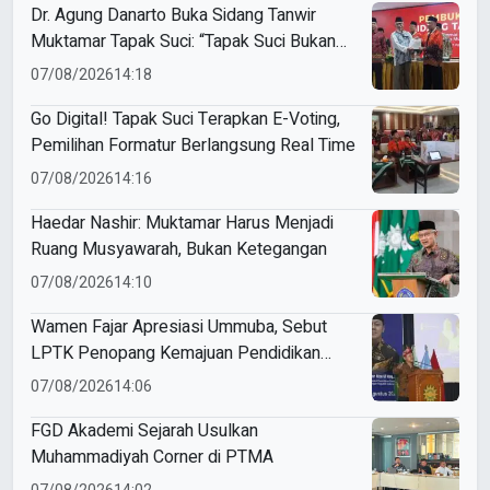
Dr. Agung Danarto Buka Sidang Tanwir
Muktamar Tapak Suci: “Tapak Suci Bukan
Organisasi Ko Ping Ho dan Dracin”
07/08/2026
14:18
Go Digital! Tapak Suci Terapkan E-Voting,
Pemilihan Formatur Berlangsung Real Time
07/08/2026
14:16
Haedar Nashir: Muktamar Harus Menjadi
Ruang Musyawarah, Bukan Ketegangan
07/08/2026
14:10
Wamen Fajar Apresiasi Ummuba, Sebut
LPTK Penopang Kemajuan Pendidikan
Indonesia
07/08/2026
14:06
FGD Akademi Sejarah Usulkan
Muhammadiyah Corner di PTMA