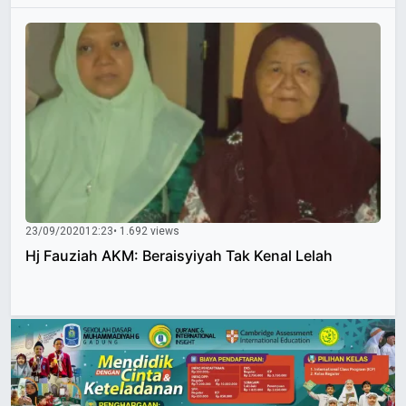
23/09/2020
12:23
• 1.692 views
Hj Fauziah AKM: Beraisyiyah Tak Kenal Lelah