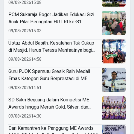
Raih Gold Medal ME Awards 2026
09/08/2026
15:08
PCM Sukaraja Bogor Jadikan Edukasi Gizi
Anak Pilar Peringatan HUT RI ke-81
09/08/2026
15:03
Ustaz Abdul Basith: Kesalehan Tak Cukup
di Masjid, Harus Terasa Manfaatnya bagi
Sesama
09/08/2026
14:58
Guru PJOK Spemutu Gresik Raih Medali
Emas Kategori Guru Berprestasi di ME
Awards 2026
09/08/2026
14:51
SD Sakri Berjuang dalam Kompetisi ME
Awards hingga Meraih Gold, Silver, dan
Bronze
09/08/2026
14:30
Dari Kemantren ke Panggung ME Awards