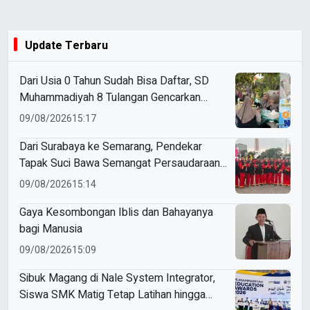
Update Terbaru
Dari Usia 0 Tahun Sudah Bisa Daftar, SD
Muhammadiyah 8 Tulangan Gencarkan
SPMB
09/08/2026
15:17
Dari Surabaya ke Semarang, Pendekar
Tapak Suci Bawa Semangat Persaudaraan
di Muktamar XVI
09/08/2026
15:14
Gaya Kesombongan Iblis dan Bahayanya
bagi Manusia
09/08/2026
15:09
Sibuk Magang di Nale System Integrator,
Siswa SMK Matig Tetap Latihan hingga