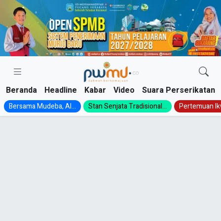
Skip
to
content
Beranda
Headline
Kabar
Video
Suara Perserikatan
Bersama Mudeba, Al...
Stan Senjata Tradisional...
Pertemuan Ik