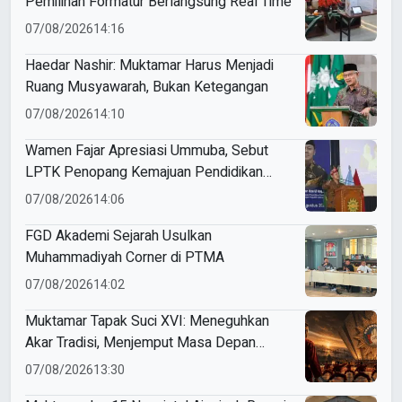
Pemilihan Formatur Berlangsung Real Time
07/08/2026
14:16
Haedar Nashir: Muktamar Harus Menjadi
Ruang Musyawarah, Bukan Ketegangan
07/08/2026
14:10
Wamen Fajar Apresiasi Ummuba, Sebut
LPTK Penopang Kemajuan Pendidikan
Indonesia
07/08/2026
14:06
FGD Akademi Sejarah Usulkan
Muhammadiyah Corner di PTMA
07/08/2026
14:02
Muktamar Tapak Suci XVI: Meneguhkan
Akar Tradisi, Menjemput Masa Depan
Mendunia
07/08/2026
13:30