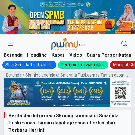
Skip
to
content
Beranda
Headline
Kabar
Video
Suara Perserikatan
Stan Senjata Tradisional...
Pertemuan Ikwam dan...
Mudipat Chil
Beranda
»
Skrining anemia di Smamita Puskesmas Taman dapat apresiasi
Berita dan Informasi Skrining anemia di Smamita
Puskesmas Taman dapat apresiasi Terkini dan
Terbaru Hari ini