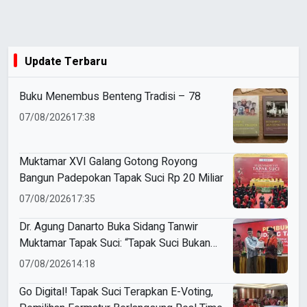
Update Terbaru
Buku Menembus Benteng Tradisi – 78
07/08/2026
17:38
Muktamar XVI Galang Gotong Royong
Bangun Padepokan Tapak Suci Rp 20 Miliar
07/08/2026
17:35
Dr. Agung Danarto Buka Sidang Tanwir
Muktamar Tapak Suci: “Tapak Suci Bukan
Organisasi Ko Ping Ho dan Dracin”
07/08/2026
14:18
Go Digital! Tapak Suci Terapkan E-Voting,