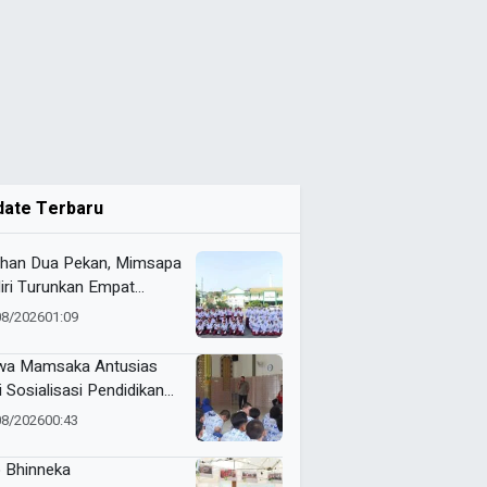
date Terbaru
ihan Dua Pekan, Mimsapa
iri Turunkan Empat
eton pada LBB HUT Ke-
08/2026
01:09
RI Kecamatan Pare
wa Mamsaka Antusias
i Sosialisasi Pendidikan
jutan ke Luar Negeri
08/2026
00:43
 Bhinneka