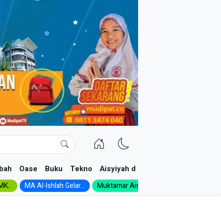
bah
Oase
Buku
Tekno
Aisyiyah dan NA
K...
MA Al-Ishlah Gelar...
Muktamar Aisyiyah 1926:...
Muhadloro