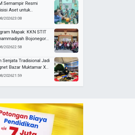
 Semampir Resmi
isisi Aset untuk
gembangan Amal Usaha
08/2026
23:08
hammadiyah
gram Mapak: KKN STIT
ammadiyah Bojonegoro
ar Sosialisasi Pengolahan
08/2026
22:58
mpah
n Senjata Tradisional Jadi
net Bazar Muktamar XVI
ak Suci Sedunia
08/2026
21:59