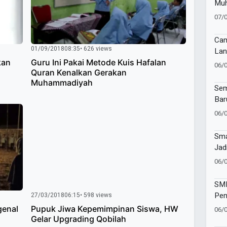
Muh
Muk
07/
Cam
01/09/2018
08:35
• 626 views
Lan
Imu
kan
Guru Ini Pakai Metode Kuis Hafalan
06/
Quran Kenalkan Gerakan
di 
Muhammadiyah
Sur
Sem
Bar
Muh
06/
Ban
Tap
Sma
Jad
Vol
06/
Kec
SMP
Pen
27/03/2018
06:15
• 598 views
Wat
genal
Pupuk Jiwa Kepemimpinan Siswa, HW
06/
Sej
Gelar Upgrading Qobilah