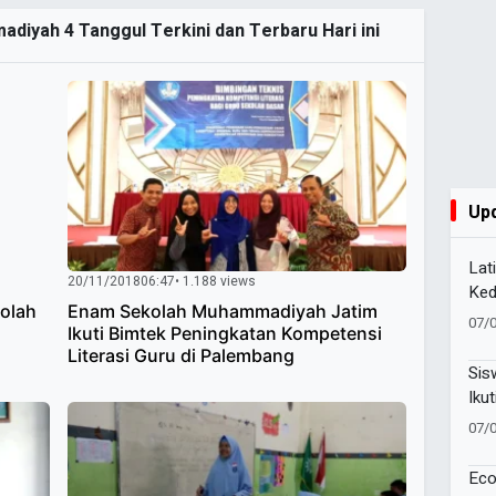
diyah 4 Tanggul Terkini dan Terbaru Hari ini
Up
Lat
20/11/2018
06:47
• 1.188 views
Ked
olah
Enam Sekolah Muhammadiyah Jatim
Pel
07/
Ikuti Bimtek Peningkatan Kompetensi
81 
Literasi Guru di Palembang
Sis
Ikut
Lan
07/
Eco