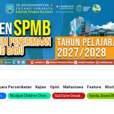
uara Perserikatan
Kajian
Opini
Mahasiswa
Feature
Khot
...
Mudipat Children Choir...
Suli Da’im Desak...
Vanda, Siswa SM