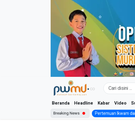
Skip
to
content
Beranda
Headline
Kabar
Video
S
Breaking News
Pertemuan Ikwam dan