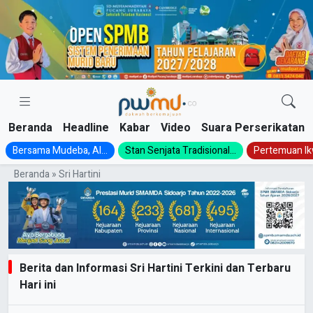
Skip
to
content
Beranda
Headline
Kabar
Video
Suara Perserikatan
Bersama Mudeba, Al...
Stan Senjata Tradisional...
Pertemuan Ik
Beranda
»
Sri Hartini
Berita dan Informasi Sri Hartini Terkini dan Terbaru
Hari ini