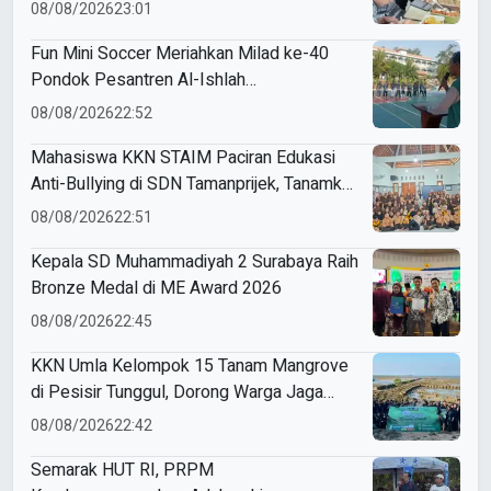
Modul Gizi Digital
08/08/2026
23:01
Fun Mini Soccer Meriahkan Milad ke-40
Pondok Pesantren Al-Ishlah
Sendangagung
08/08/2026
22:52
Mahasiswa KKN STAIM Paciran Edukasi
Anti-Bullying di SDN Tamanprijek, Tanamkan
Empati Sejak Dini
08/08/2026
22:51
Kepala SD Muhammadiyah 2 Surabaya Raih
Bronze Medal di ME Award 2026
08/08/2026
22:45
KKN Umla Kelompok 15 Tanam Mangrove
di Pesisir Tunggul, Dorong Warga Jaga
Lingkungan
08/08/2026
22:42
Semarak HUT RI, PRPM