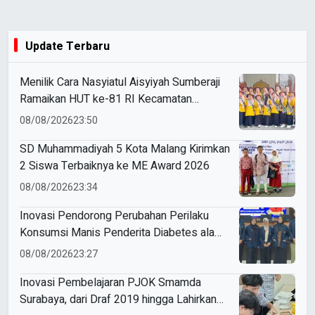
Update Terbaru
Menilik Cara Nasyiatul Aisyiyah Sumberaji
Ramaikan HUT ke-81 RI Kecamatan
Sukodadi
08/08/2026
23:50
SD Muhammadiyah 5 Kota Malang Kirimkan
2 Siswa Terbaiknya ke ME Award 2026
08/08/2026
23:34
Inovasi Pendorong Perubahan Perilaku
Konsumsi Manis Penderita Diabetes ala
Mahasiswa Unesa
08/08/2026
23:27
Inovasi Pembelajaran PJOK Smamda
Surabaya, dari Draf 2019 hingga Lahirkan