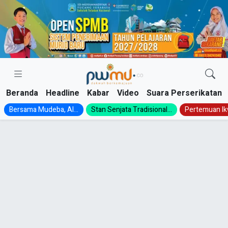
Skip
to
content
Beranda
Headline
Kabar
Video
Suara Perserikatan
Bersama Mudeba, Al...
Stan Senjata Tradisional...
Pertemuan Ik