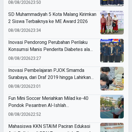
Sukodadi
08/08/2026
23:50
SD Muhammadiyah 5 Kota Malang Kirimkan
2 Siswa Terbaiknya ke ME Award 2026
08/08/2026
23:34
Inovasi Pendorong Perubahan Perilaku
Konsumsi Manis Penderita Diabetes ala
Mahasiswa Unesa
08/08/2026
23:27
Inovasi Pembelajaran PJOK Smamda
Surabaya, dari Draf 2019 hingga Lahirkan
Modul Gizi Digital
08/08/2026
23:01
Fun Mini Soccer Meriahkan Milad ke-40
Pondok Pesantren Al-Ishlah
Sendangagung
08/08/2026
22:52
Mahasiswa KKN STAIM Paciran Edukasi