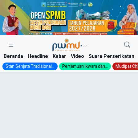
Skip
to
content
Beranda
Headline
Kabar
Video
Suara Perserikatan
Stan Senjata Tradisional...
Pertemuan Ikwam dan...
Mudipat Chil