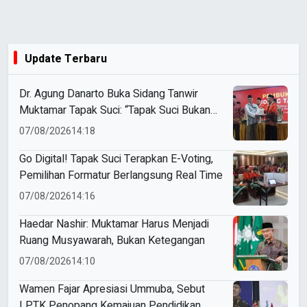
Update Terbaru
Dr. Agung Danarto Buka Sidang Tanwir
Muktamar Tapak Suci: “Tapak Suci Bukan
Organisasi Ko Ping Ho dan Dracin”
07/08/2026
14:18
Go Digital! Tapak Suci Terapkan E-Voting,
Pemilihan Formatur Berlangsung Real Time
07/08/2026
14:16
Haedar Nashir: Muktamar Harus Menjadi
Ruang Musyawarah, Bukan Ketegangan
07/08/2026
14:10
Wamen Fajar Apresiasi Ummuba, Sebut
LPTK Penopang Kemajuan Pendidikan