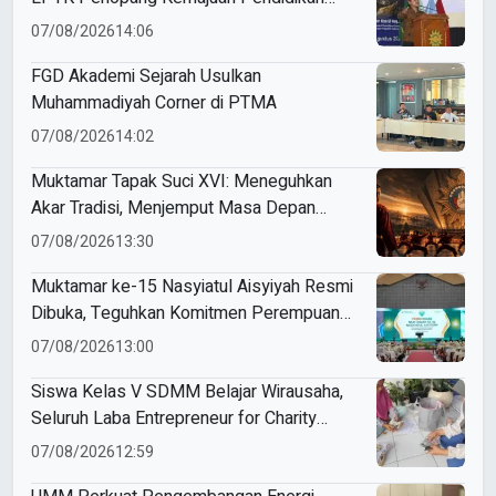
Indonesia
07/08/2026
14:06
FGD Akademi Sejarah Usulkan
Muhammadiyah Corner di PTMA
07/08/2026
14:02
Muktamar Tapak Suci XVI: Meneguhkan
Akar Tradisi, Menjemput Masa Depan
Mendunia
07/08/2026
13:30
Muktamar ke-15 Nasyiatul Aisyiyah Resmi
Dibuka, Teguhkan Komitmen Perempuan
Muda Berkemajuan
07/08/2026
13:00
Siswa Kelas V SDMM Belajar Wirausaha,
Seluruh Laba Entrepreneur for Charity
Didonasikan
07/08/2026
12:59