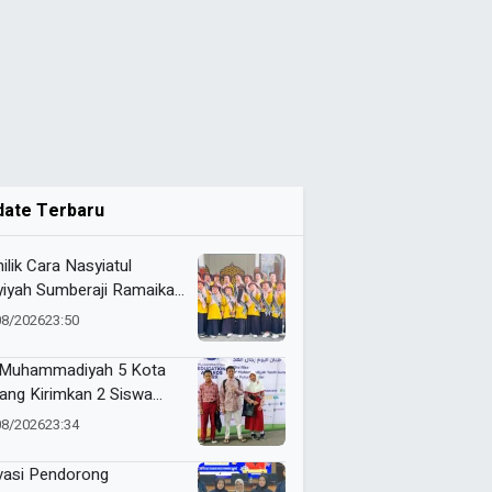
date Terbaru
ilik Cara Nasyiatul
yiyah Sumberaji Ramaikan
 ke-81 RI Kecamatan
08/2026
23:50
odadi
Muhammadiyah 5 Kota
ang Kirimkan 2 Siswa
baiknya ke ME Award
08/2026
23:34
6
vasi Pendorong