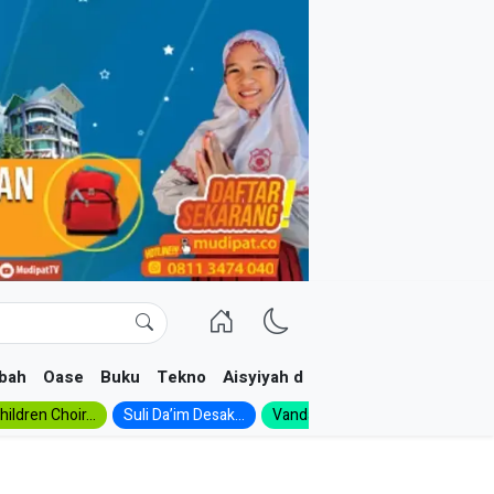
bah
Oase
Buku
Tekno
Aisyiyah dan NA
ildren Choir...
Suli Da’im Desak...
Vanda, Siswa SMK...
MA Al-Ish