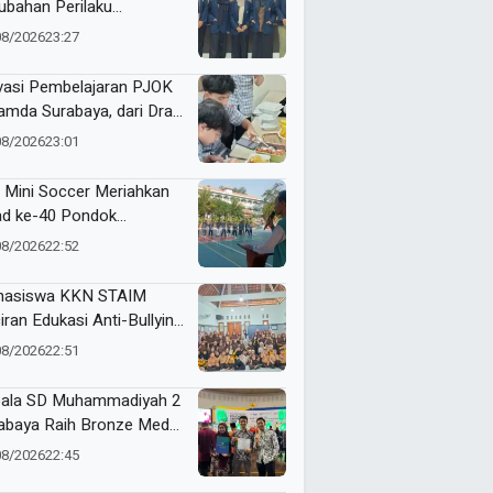
ubahan Perilaku
sumsi Manis Penderita
08/2026
23:27
betes ala Mahasiswa
sa
vasi Pembelajaran PJOK
mda Surabaya, dari Draf
9 hingga Lahirkan Modul
08/2026
23:01
 Digital
 Mini Soccer Meriahkan
ad ke-40 Pondok
antren Al-Ishlah
08/2026
22:52
dangagung
asiswa KKN STAIM
iran Edukasi Anti-Bullying
SDN Tamanprijek,
08/2026
22:51
amkan Empati Sejak Dini
ala SD Muhammadiyah 2
abaya Raih Bronze Medal
ME Award 2026
08/2026
22:45