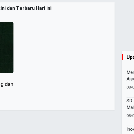
ni dan Terbaru Hari ini
Up
Men
Ais
g dan
HUT
08/
Suk
SD 
Mal
Ter
08/
202
Ino