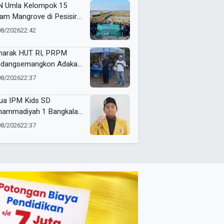
 Umla Kelompok 15
am Mangrove di Pesisir
ggul, Dorong Warga Jaga
08/2026
22:42
gkungan
arak HUT RI, PRPM
dangsemangkon Adakan
a Kemerdekaan 2026
08/2026
22:37
ua IPM Kids SD
ammadiyah 1 Bangkalan
h Gold Medal ME Award
08/2026
22:37
6