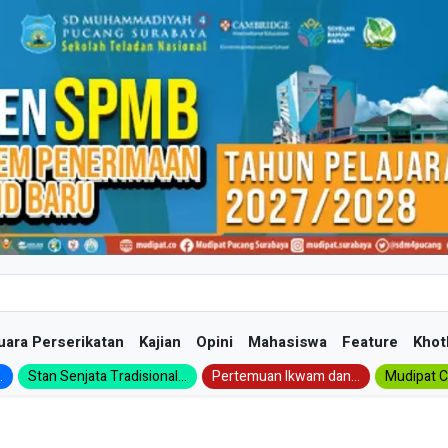
uara Perserikatan
Kajian
Opini
Mahasiswa
Feature
Khot
.
Stan Senjata Tradisional...
Pertemuan Ikwam dan...
Mudipat Ch