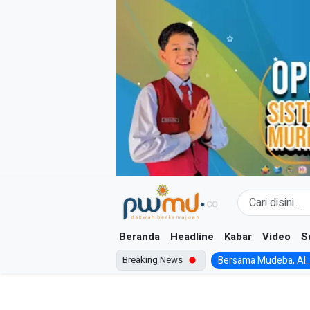
Skip
to
content
Beranda
Headline
Kabar
Video
S
Breaking News
Bersama Mudeba, Al..