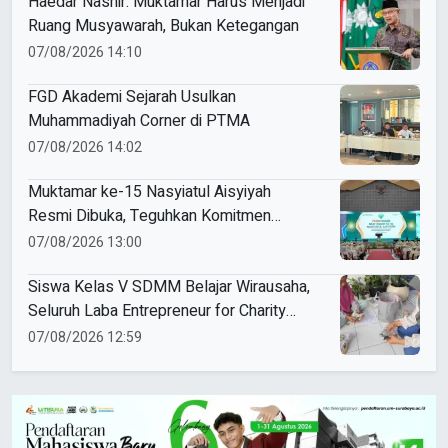
Haedar Nashir: Muktamar Harus Menjadi
Ruang Musyawarah, Bukan Ketegangan
07/08/2026 14:10
FGD Akademi Sejarah Usulkan
Muhammadiyah Corner di PTMA
07/08/2026 14:02
Muktamar ke-15 Nasyiatul Aisyiyah
Resmi Dibuka, Teguhkan Komitmen
Perempuan Muda Berkemajuan
07/08/2026 13:00
Siswa Kelas V SDMM Belajar Wirausaha,
Seluruh Laba Entrepreneur for Charity
Didonasikan
07/08/2026 12:59