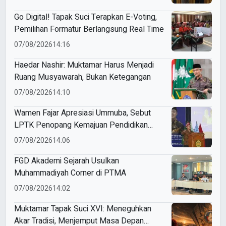
Go Digital! Tapak Suci Terapkan E-Voting,
Pemilihan Formatur Berlangsung Real Time
07/08/2026
14:16
Haedar Nashir: Muktamar Harus Menjadi
Ruang Musyawarah, Bukan Ketegangan
07/08/2026
14:10
Wamen Fajar Apresiasi Ummuba, Sebut
LPTK Penopang Kemajuan Pendidikan
Indonesia
07/08/2026
14:06
FGD Akademi Sejarah Usulkan
Muhammadiyah Corner di PTMA
07/08/2026
14:02
Muktamar Tapak Suci XVI: Meneguhkan
Akar Tradisi, Menjemput Masa Depan