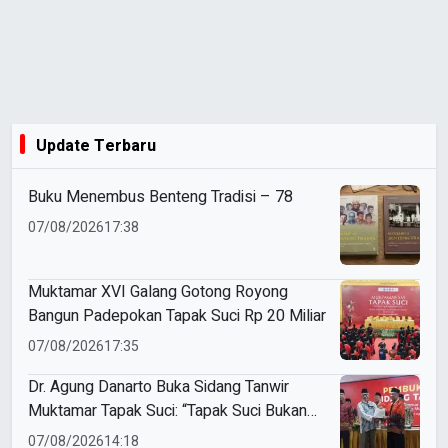
Update Terbaru
Buku Menembus Benteng Tradisi – 78
07/08/2026
17:38
Muktamar XVI Galang Gotong Royong
Bangun Padepokan Tapak Suci Rp 20 Miliar
07/08/2026
17:35
Dr. Agung Danarto Buka Sidang Tanwir
Muktamar Tapak Suci: “Tapak Suci Bukan
Organisasi Ko Ping Ho dan Dracin”
07/08/2026
14:18