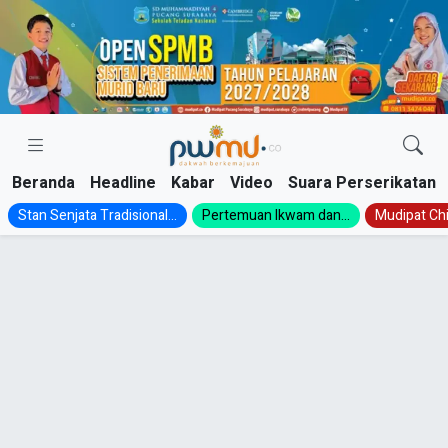
Skip
to
content
Beranda
Headline
Kabar
Video
Suara Perserikatan
Stan Senjata Tradisional...
Pertemuan Ikwam dan...
Mudipat Chil