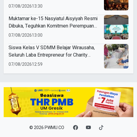
Mendunia
07/08/2026
13:30
Muktamar ke-15 Nasyiatul Aisyiyah Resmi
Dibuka, Teguhkan Komitmen Perempuan
Muda Berkemajuan
07/08/2026
13:00
Siswa Kelas V SDMM Belajar Wirausaha,
Seluruh Laba Entrepreneur for Charity
Didonasikan
07/08/2026
12:59
© 2026 PWMU.CO