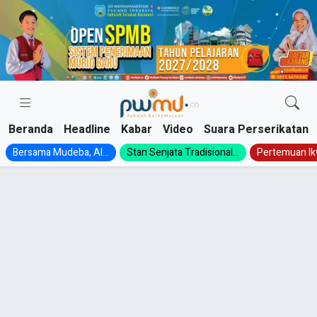
Skip
to
content
Beranda
Headline
Kabar
Video
Suara Perserikatan
Bersama Mudeba, Al...
Stan Senjata Tradisional...
Pertemuan Ik