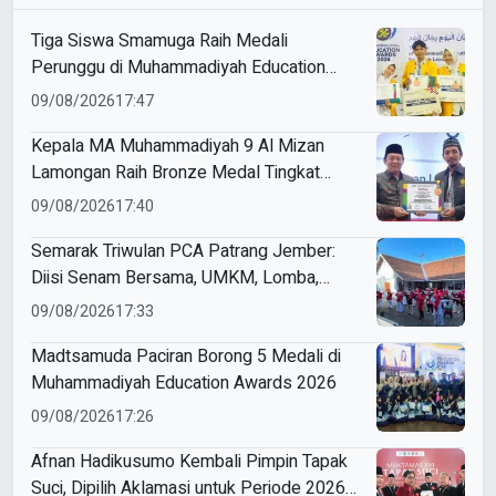
Tiga Siswa Smamuga Raih Medali
Perunggu di Muhammadiyah Education
Awards 2026
09/08/2026
17:47
Kepala MA Muhammadiyah 9 Al Mizan
Lamongan Raih Bronze Medal Tingkat
Jawa Timur pada ME Awards 2026
09/08/2026
17:40
Semarak Triwulan PCA Patrang Jember:
Diisi Senam Bersama, UMKM, Lomba,
Pemeriksaan Kesehatan, hingga
09/08/2026
17:33
Penyuluhan Sampah
Madtsamuda Paciran Borong 5 Medali di
Muhammadiyah Education Awards 2026
09/08/2026
17:26
Afnan Hadikusumo Kembali Pimpin Tapak
Suci, Dipilih Aklamasi untuk Periode 2026–