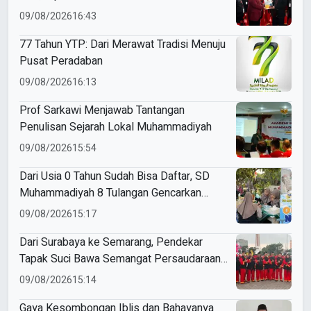
2031
09/08/2026
16:43
77 Tahun YTP: Dari Merawat Tradisi Menuju
Pusat Peradaban
09/08/2026
16:13
Prof Sarkawi Menjawab Tantangan
Penulisan Sejarah Lokal Muhammadiyah
09/08/2026
15:54
Dari Usia 0 Tahun Sudah Bisa Daftar, SD
Muhammadiyah 8 Tulangan Gencarkan
SPMB
09/08/2026
15:17
Dari Surabaya ke Semarang, Pendekar
Tapak Suci Bawa Semangat Persaudaraan
di Muktamar XVI
09/08/2026
15:14
Gaya Kesombongan Iblis dan Bahayanya