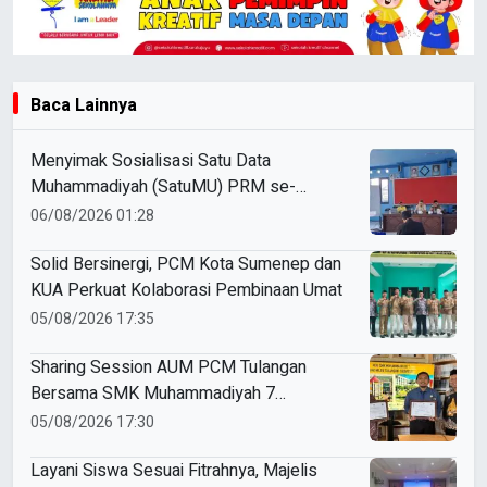
Baca Lainnya
Menyimak Sosialisasi Satu Data
Muhammadiyah (SatuMU) PRM se-
Cabang Paciran
06/08/2026 01:28
Solid Bersinergi, PCM Kota Sumenep dan
KUA Perkuat Kolaborasi Pembinaan Umat
05/08/2026 17:35
Sharing Session AUM PCM Tulangan
Bersama SMK Muhammadiyah 7
Gondanglegi Malang: Belajar Bersama
05/08/2026 17:30
Membangun Pendidikan yang Unggul
Layani Siswa Sesuai Fitrahnya, Majelis