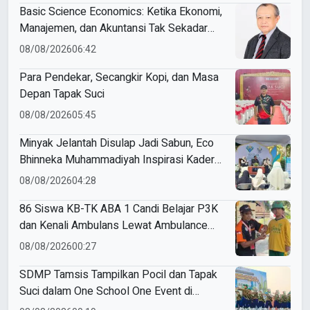
Basic Science Economics: Ketika Ekonomi,
Manajemen, dan Akuntansi Tak Sekadar
Bicara Angka
08/08/2026
06:42
Para Pendekar, Secangkir Kopi, dan Masa
Depan Tapak Suci
08/08/2026
05:45
Minyak Jelantah Disulap Jadi Sabun, Eco
Bhinneka Muhammadiyah Inspirasi Kader
Nasyiatul Aisyiyah
08/08/2026
04:28
86 Siswa KB-TK ABA 1 Candi Belajar P3K
dan Kenali Ambulans Lewat Ambulance
Goes to Schools
08/08/2026
00:27
SDMP Tamsis Tampilkan Pocil dan Tapak
Suci dalam One School One Event di
Mojokerto