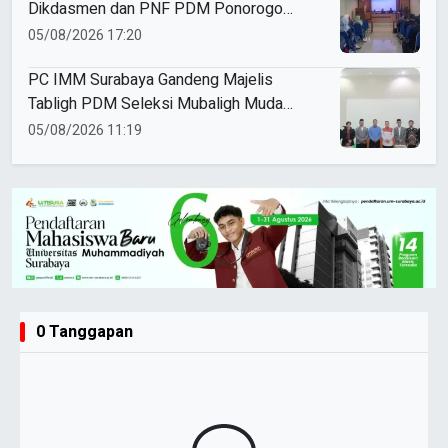
Dikdasmen dan PNF PDM Ponorogo
Gelar Rapat Koordinasi Kepala Sekolah
05/08/2026 17:20
dan Madrasah
PC IMM Surabaya Gandeng Majelis
Tabligh PDM Seleksi Mubaligh Muda
untuk Safari Subuh
05/08/2026 11:19
0 Tanggapan