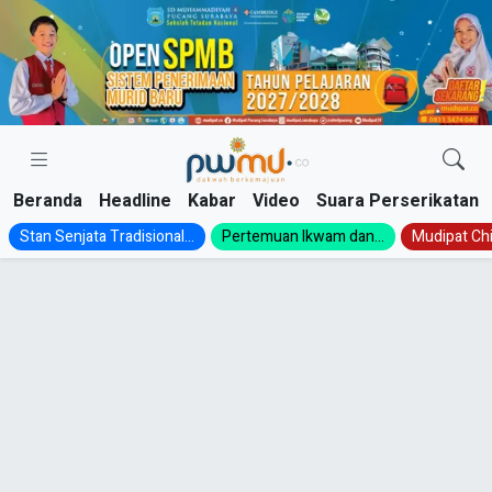
Skip
to
content
Beranda
Headline
Kabar
Video
Suara Perserikatan
Stan Senjata Tradisional...
Pertemuan Ikwam dan...
Mudipat Chil