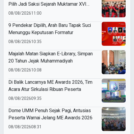
Pilih Jadi Saksi Sejarah Muktamar XVI
Tapak Suci
08/08/2026
11:00
9 Pendekar Dipilih, Arah Baru Tapak Suci
Menunggu Keputusan Formatur
08/08/2026
10:35
Majalah Matan Siapkan E-Library, Simpan
20 Tahun Jejak Muhammadiyah
08/08/2026
10:08
Di Balik Lancarnya ME Awards 2026, Tim
Acara Atur Sirkulasi Ribuan Peserta
08/08/2026
09:35
Dome UMM Penuh Sejak Pagi, Antusias
Peserta Warnai Jelang ME Awards 2026
08/08/2026
08:31