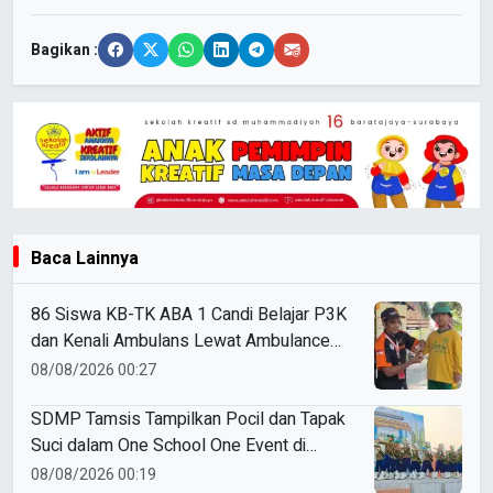
Bagikan :
Baca Lainnya
86 Siswa KB-TK ABA 1 Candi Belajar P3K
dan Kenali Ambulans Lewat Ambulance
Goes to Schools
08/08/2026 00:27
SDMP Tamsis Tampilkan Pocil dan Tapak
Suci dalam One School One Event di
Mojokerto
08/08/2026 00:19