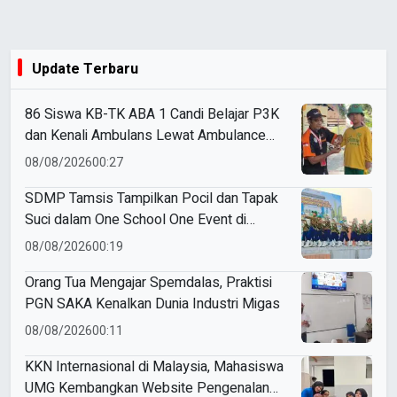
Update Terbaru
86 Siswa KB-TK ABA 1 Candi Belajar P3K
dan Kenali Ambulans Lewat Ambulance
Goes to Schools
08/08/2026
00:27
SDMP Tamsis Tampilkan Pocil dan Tapak
Suci dalam One School One Event di
Mojokerto
08/08/2026
00:19
Orang Tua Mengajar Spemdalas, Praktisi
PGN SAKA Kenalkan Dunia Industri Migas
08/08/2026
00:11
KKN Internasional di Malaysia, Mahasiswa
UMG Kembangkan Website Pengenalan