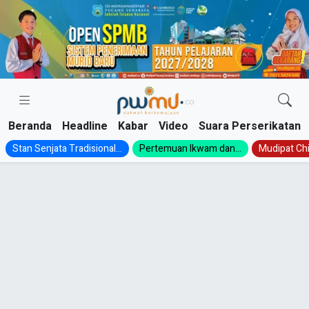
Skip
to
content
Beranda
Headline
Kabar
Video
Suara Perserikatan
Stan Senjata Tradisional...
Pertemuan Ikwam dan...
Mudipat Chil