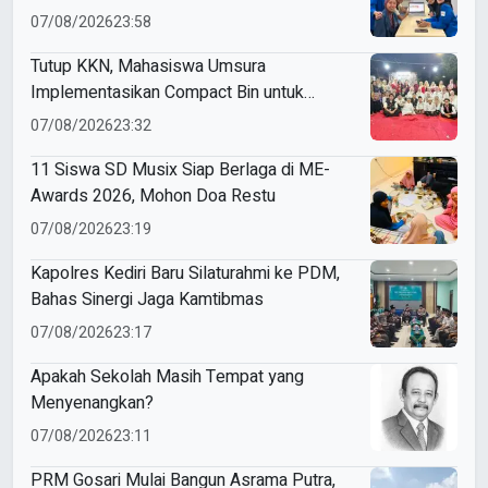
Budaya Indonesia
07/08/2026
23:58
Tutup KKN, Mahasiswa Umsura
Implementasikan Compact Bin untuk
Sampah Anorganik di Ketabang
07/08/2026
23:32
11 Siswa SD Musix Siap Berlaga di ME-
Awards 2026, Mohon Doa Restu
07/08/2026
23:19
Kapolres Kediri Baru Silaturahmi ke PDM,
Bahas Sinergi Jaga Kamtibmas
07/08/2026
23:17
Apakah Sekolah Masih Tempat yang
Menyenangkan?
07/08/2026
23:11
PRM Gosari Mulai Bangun Asrama Putra,